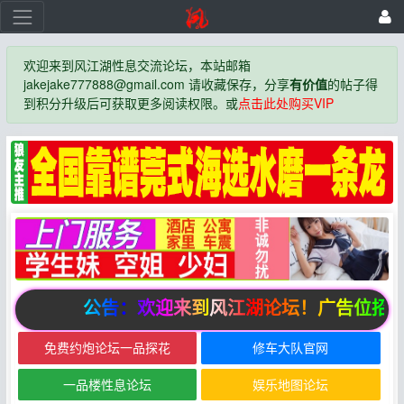
欢迎来到风江湖性息交流论坛，本站邮箱
jakejake777888@gmail.com 请收藏保存，分享
有价值
的帖子得
到积分升级后可获取更多阅读权限。或
点击此处购买VIP
公告：欢迎来到风江湖论坛！广告位招商
免费约炮论坛一品探花
修车大队官网
一品楼性息论坛
娱乐地图论坛