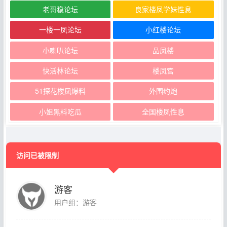
老哥稳论坛
良家楼凤学妹性息
一楼一凤论坛
小红楼论坛
小喇叭论坛
品凤楼
快活林论坛
楼凤宫
51探花楼凤爆料
外围约炮
小姐黑料吃瓜
全国楼凤性息
访问已被限制
游客
用户组：游客