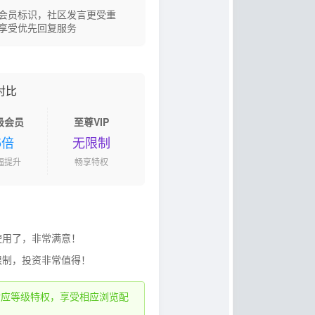
会员标识，社区发言更受重
享受优先回复服务
对比
级会员
至尊VIP
5倍
无限制
幅提升
畅享特权
使用了，非常满意！
限制，投资非常值得！
对应等级特权，享受相应浏览配