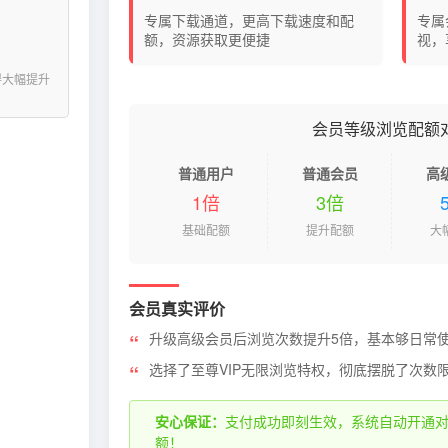
专属下载通道，更高下载速度和配
专属
额，资源获取更便捷
视，
得大幅提升
会员等级浏览配额
普通用户
普通会员
高
1倍
3倍
基础配额
提升配额
大
会员真实评价
升级高级会员后浏览次数提升5倍，基本够日常
选择了至尊VIP无限浏览特权，彻底摆脱了次数
安心保证：
支付成功即刻生效，系统自动开通
额！