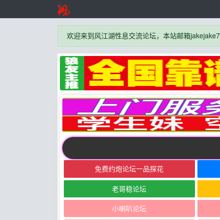
欢迎来到风江湖性息交流论坛，本站邮箱jakejake777
免费约炮论坛一品探花
老哥稳论坛
小喇叭论坛