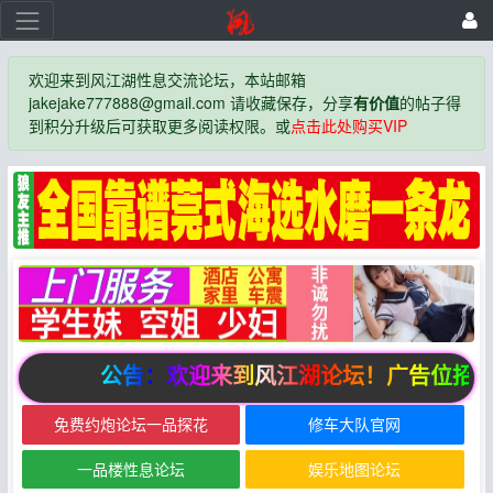
欢迎来到风江湖性息交流论坛，本站邮箱
jakejake777888@gmail.com 请收藏保存，分享
有价值
的帖子得
到积分升级后可获取更多阅读权限。或
点击此处购买VIP
公告：欢迎来到风江湖论坛！广告位招商
免费约炮论坛一品探花
修车大队官网
一品楼性息论坛
娱乐地图论坛