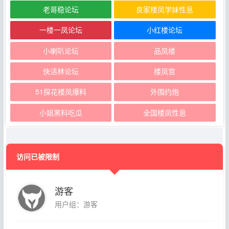
老哥稳论坛
良家楼凤学妹性息
一楼一凤论坛
小红楼论坛
小喇叭论坛
品凤楼
快活林论坛
楼凤宫
51探花楼凤爆料
外围约炮
小姐黑料吃瓜
全国楼凤性息
访问已被限制
游客
用户组：游客