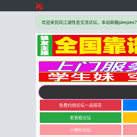
欢迎来到风江湖性息交流论坛，本站邮箱jakejake777
免费约炮论坛一品探花
老哥稳论坛
小喇叭论坛