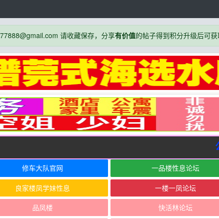
888@gmail.com 请收藏保存，分享
有价值
的帖子得到积分升级后可获
公
修车大队官网
一品楼性息论坛
良家楼凤学妹性息
一楼一凤论坛
品凤楼
快活林论坛