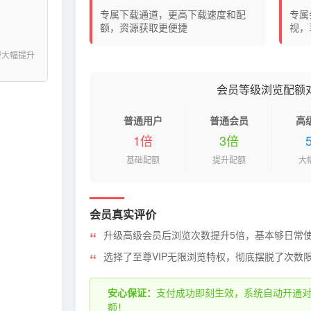
专属下载通道，更高下载速度和配
专属
额，资源获取更便捷
视，
得大幅提升
会员等级浏览配额
普通用户
普通会员
高
1倍
3倍
基础配额
提升配额
大
会员真实评价
升级高级会员后浏览次数提升5倍，基本够日常
选择了至尊VIP无限浏览特权，彻底摆脱了次数
安心保证：
支付成功即刻生效，系统自动开通
额！