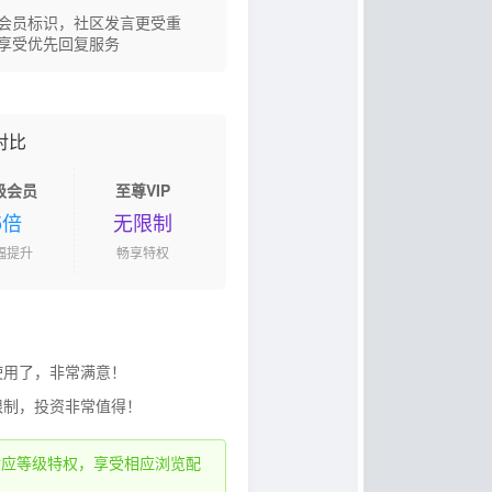
会员标识，社区发言更受重
享受优先回复服务
对比
级会员
至尊VIP
5倍
无限制
幅提升
畅享特权
使用了，非常满意！
限制，投资非常值得！
对应等级特权，享受相应浏览配