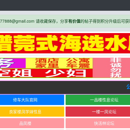
888@gmail.com 请收藏保存，分享
有价值
的帖子得到积分升级后可获
公告
修车大队官网
一品楼性息论坛
良家楼凤学妹性息
一楼一凤论坛
品凤楼
快活林论坛