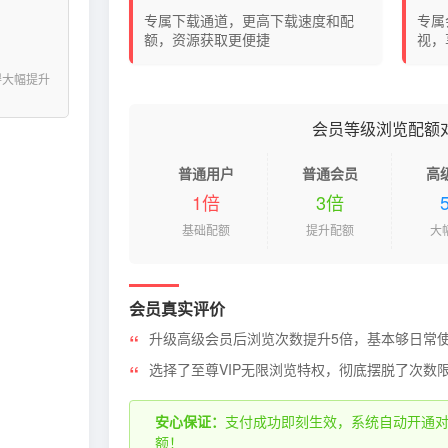
专属下载通道，更高下载速度和配
专属
额，资源获取更便捷
视，
得大幅提升
会员等级浏览配额
普通用户
普通会员
高
1倍
3倍
基础配额
提升配额
大
会员真实评价
升级高级会员后浏览次数提升5倍，基本够日常
选择了至尊VIP无限浏览特权，彻底摆脱了次数
安心保证：
支付成功即刻生效，系统自动开通
额！