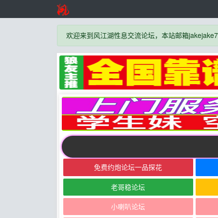
欢迎来到风江湖性息交流论坛，本站邮箱jakejake777
免费约炮论坛一品探花
老哥稳论坛
小喇叭论坛