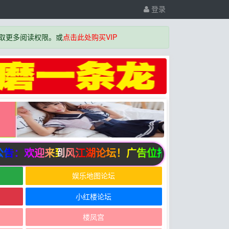
登录
取更多阅读权限。或
点击此处购买VIP
：欢迎来到风江湖论坛！广告位招商中
娱乐地图论坛
小红楼论坛
楼凤宫