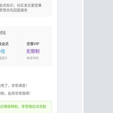
会员标识，社区发言更受重
享受优先回复服务
对比
级会员
至尊VIP
5倍
无限制
幅提升
畅享特权
使用了，非常满意！
限制，投资非常值得！
对应等级特权，享受相应浏览配