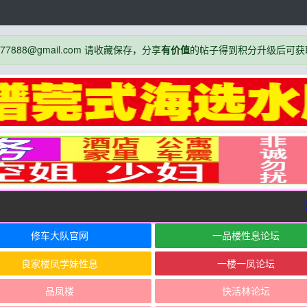
888@gmail.com 请收藏保存，分享
有价值
的帖子得到积分升级后可获
公
修车大队官网
一品楼性息论坛
良家楼凤学妹性息
一楼一凤论坛
品凤楼
快活林论坛