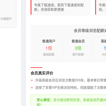
专属下载通道，更高下载速度和配
专属
额，资源获取更便捷
视，
得大幅提升
会员等级浏览配额
普通用户
普通会员
高
1倍
3倍
基础配额
提升配额
大
会员真实评价
升级高级会员后浏览次数提升5倍，基本够日常
选择了至尊VIP无限浏览特权，彻底摆脱了次数
安心保证：
支付成功即刻生效，系统自动开通
额！