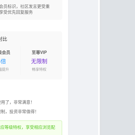
会员标识，社区发言更受重
享受优先回复服务
对比
级会员
至尊VIP
5倍
无限制
幅提升
畅享特权
使用了，非常满意！
限制，投资非常值得！
对应等级特权，享受相应浏览配