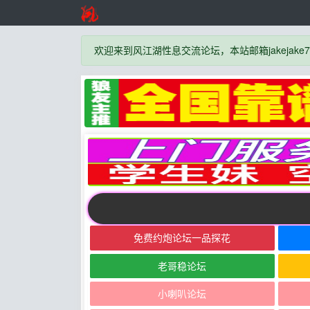
欢迎来到风江湖性息交流论坛，本站邮箱jakejake777
免费约炮论坛一品探花
老哥稳论坛
小喇叭论坛