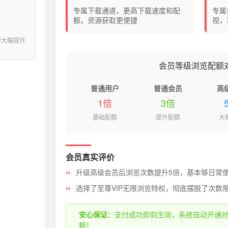
专属下载通道，更高下载速度和配
专属
额，资源获取更便捷
视，
得大幅提升
会员等级浏览配额
普通用户
普通会员
高
1倍
3倍
基础配额
提升配额
大
会员真实评价
升级高级会员后浏览次数提升5倍，基本够日常
选择了至尊VIP无限浏览特权，彻底摆脱了次数
安心保证：
支付成功即刻生效，系统自动开通
额！