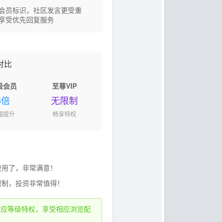
会员标识，社区发言更受重
享受优先回复服务
对比
级会员
至尊VIP
5倍
无限制
幅提升
畅享特权
使用了，非常满意！
限制，投资非常值得！
对应等级特权，享受相应浏览配