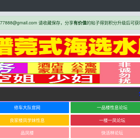
888@gmail.com 请收藏保存，分享
有价值
的帖子得到积分升级后可获
公
修车大队官网
一品楼性息论坛
良家楼凤学妹性息
一楼一凤论坛
品凤楼
快活林论坛