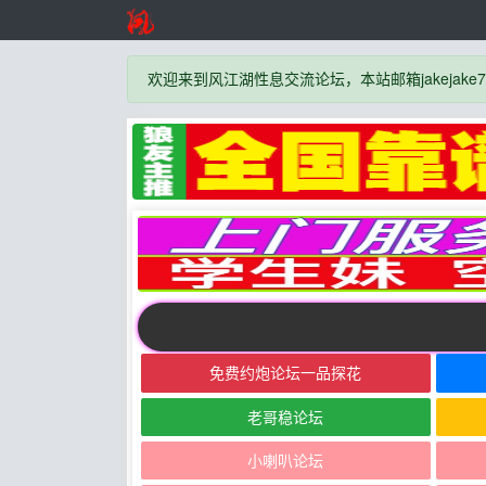
欢迎来到风江湖性息交流论坛，本站邮箱jakejake777
免费约炮论坛一品探花
老哥稳论坛
小喇叭论坛