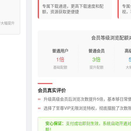
专属下载通道，更高下载速度和配
专属
额，资源获取更便捷
视，
得大幅提升
会员等级浏览配额
普通用户
普通会员
高
1倍
3倍
基础配额
提升配额
大
会员真实评价
升级高级会员后浏览次数提升5倍，基本够日常
选择了至尊VIP无限浏览特权，彻底摆脱了次数
安心保证：
支付成功即刻生效，系统自动开通
额！