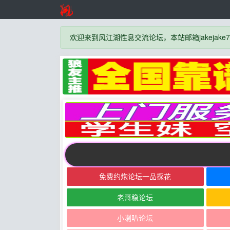
欢迎来到风江湖性息交流论坛，本站邮箱jakejake777
免费约炮论坛一品探花
老哥稳论坛
小喇叭论坛