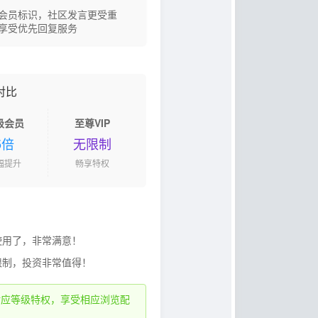
会员标识，社区发言更受重
享受优先回复服务
对比
级会员
至尊VIP
5倍
无限制
幅提升
畅享特权
使用了，非常满意！
限制，投资非常值得！
对应等级特权，享受相应浏览配