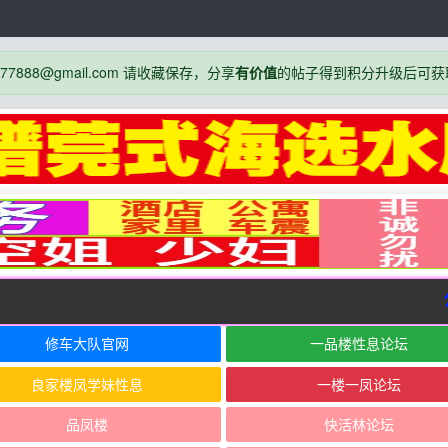
888@gmail.com 请收藏保存，分享
有价值
的帖子得到积分升级后可获
公
修车大队官网
一品楼性息论坛
良家楼凤学妹性息
一楼一凤论坛
品凤楼
快活林论坛