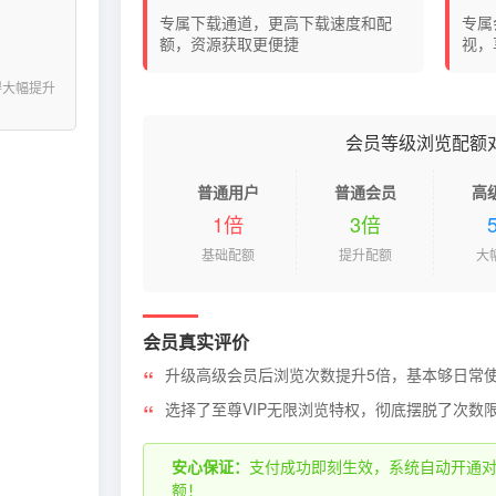
专属下载通道，更高下载速度和配
专属
额，资源获取更便捷
视，
得大幅提升
会员等级浏览配额
普通用户
普通会员
高
1倍
3倍
基础配额
提升配额
大
会员真实评价
升级高级会员后浏览次数提升5倍，基本够日常
选择了至尊VIP无限浏览特权，彻底摆脱了次数
安心保证：
支付成功即刻生效，系统自动开通
额！