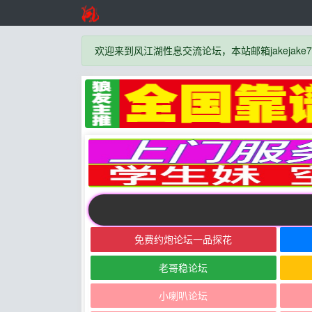
欢迎来到风江湖性息交流论坛，本站邮箱jakejake777
免费约炮论坛一品探花
老哥稳论坛
小喇叭论坛