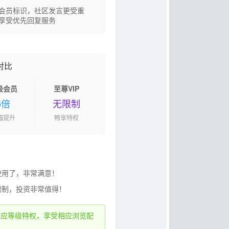
会员标识，社区发言更受重
享受优先回复服务
对比
级会员
至尊VIP
5倍
无限制
幅提升
畅享特权
使用了，非常满意！
限制，投资非常值得！
对应等级特权，享受相应浏览配