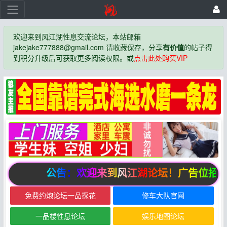
欢迎来到风江湖性息交流论坛，本站邮箱
jakejake777888@gmail.com 请收藏保存，分享
有价值
的帖子得
到积分升级后可获取更多阅读权限。或
点击此处购买VIP
公告：欢迎来到风江湖论坛！广告位招商
免费约炮论坛一品探花
修车大队官网
一品楼性息论坛
娱乐地图论坛