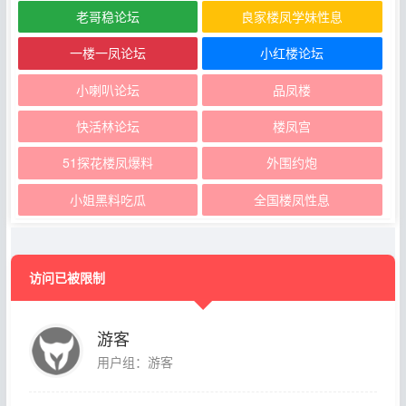
老哥稳论坛
良家楼凤学妹性息
一楼一凤论坛
小红楼论坛
小喇叭论坛
品凤楼
快活林论坛
楼凤宫
51探花楼凤爆料
外围约炮
小姐黑料吃瓜
全国楼凤性息
访问已被限制
游客
用户组：游客