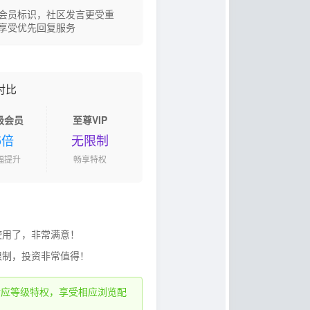
会员标识，社区发言更受重
享受优先回复服务
对比
级会员
至尊VIP
5倍
无限制
幅提升
畅享特权
使用了，非常满意！
限制，投资非常值得！
对应等级特权，享受相应浏览配