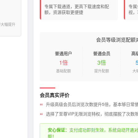
专属下载通道，更高下载速度和配
专属
额，资源获取更便捷
视，
得大幅提升
会员等级浏览配额
普通用户
普通会员
高
1倍
3倍
基础配额
提升配额
大
会员真实评价
升级高级会员后浏览次数提升5倍，基本够日常
选择了至尊VIP无限浏览特权，彻底摆脱了次数
安心保证：
支付成功即刻生效，系统自动开通
额！