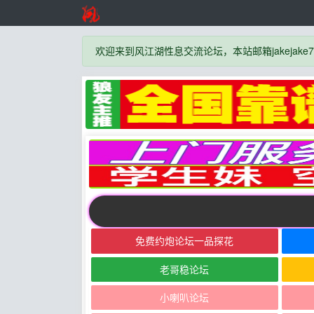
欢迎来到风江湖性息交流论坛，本站邮箱jakejake777
免费约炮论坛一品探花
老哥稳论坛
小喇叭论坛