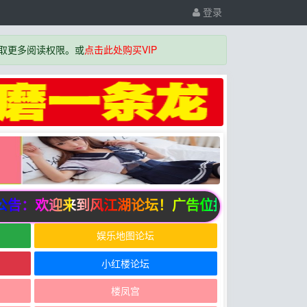
登录
取更多阅读权限。或
点击此处购买VIP
：欢迎来到风江湖论坛！广告位招商中
娱乐地图论坛
小红楼论坛
楼凤宫