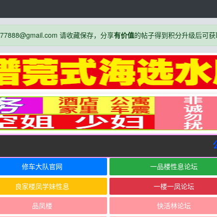
888@gmail.com 请收藏保存，分享
有价值
的帖子得到积分升级后可获
公告
修车大队官网
一品楼性息论坛
良家楼凤学妹性息
一楼一凤论坛
品凤楼
快活林论坛