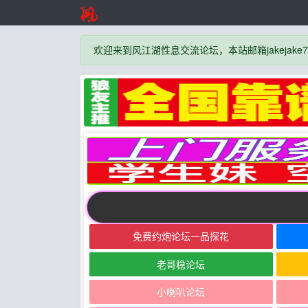
欢迎来到风江湖性息交流论坛，本站邮箱jakejake777
免费约炮论坛一品探花
老哥稳论坛
小喇叭论坛