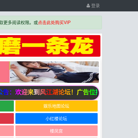
登录
取更多阅读权限。或
点击此处购买VIP
：欢迎来到风江湖论坛！广告位招商中
娱乐地图论坛
小红楼论坛
楼凤宫