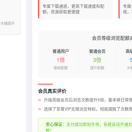
专属下载通道，更高下载速度和配
专属
额，资源获取更便捷
视，
得大幅提升
会员等级浏览配额
普通用户
普通会员
高
1倍
3倍
基础配额
提升配额
大
会员真实评价
升级高级会员后浏览次数提升5倍，基本够日常
选择了至尊VIP无限浏览特权，彻底摆脱了次数
安心保证：
支付成功即刻生效，系统自动开通
额！