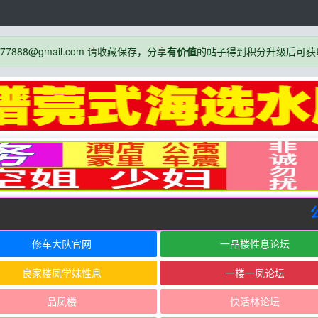
888@gmail.com 请收藏保存，分享
有价值
的帖子得到积分升级后可获
公告
修车大队官网
一品楼性息论坛
良家楼凤学妹性息
一楼一凤论坛
品凤楼
快活林论坛