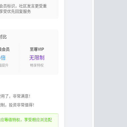
会员标识，社区发言更受重
享受优先回复服务
对比
级会员
至尊VIP
5倍
无限制
幅提升
畅享特权
使用了，非常满意！
限制，投资非常值得！
对应等级特权，享受相应浏览配