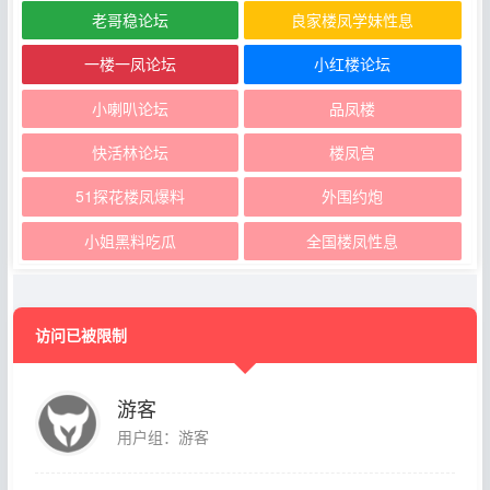
老哥稳论坛
良家楼凤学妹性息
一楼一凤论坛
小红楼论坛
小喇叭论坛
品凤楼
快活林论坛
楼凤宫
51探花楼凤爆料
外围约炮
小姐黑料吃瓜
全国楼凤性息
访问已被限制
游客
用户组：游客