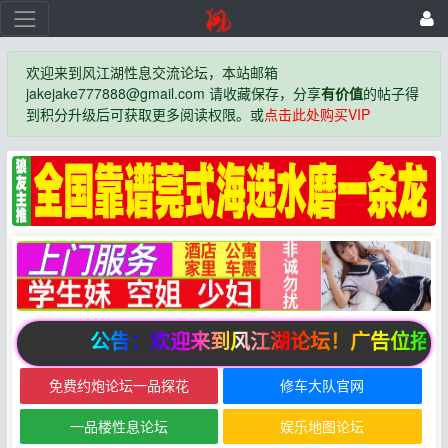
欢迎来到风江湖性息交流论坛，本站邮箱
jakejake777888@gmail.com 请收藏保存，分享
有价值
的帖子得
到积分升级后可获取更多阅读权限。或
点击此处购买VIP
公告：欢迎来到风江湖论坛！广告位招商
免费约炮论坛一品探花
修车大队官网
一品楼性息论坛
娱乐地图论坛