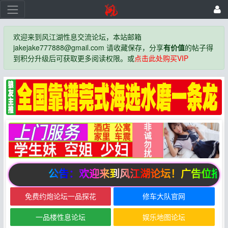
欢迎来到风江湖性息交流论坛，本站邮箱
jakejake777888@gmail.com 请收藏保存，分享
有价值
的帖子得
到积分升级后可获取更多阅读权限。或
点击此处购买VIP
公告：欢迎来到风江湖论坛！广告位招商
免费约炮论坛一品探花
修车大队官网
一品楼性息论坛
娱乐地图论坛