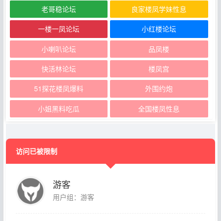
老哥稳论坛
良家楼凤学妹性息
一楼一凤论坛
小红楼论坛
小喇叭论坛
品凤楼
快活林论坛
楼凤宫
51探花楼凤爆料
外围约炮
小姐黑料吃瓜
全国楼凤性息
访问已被限制
游客
用户组：游客