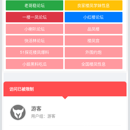
老哥稳论坛
良家楼凤学妹性息
一楼一凤论坛
小红楼论坛
小喇叭论坛
品凤楼
快活林论坛
楼凤宫
51探花楼凤爆料
外围约炮
小姐黑料吃瓜
全国楼凤性息
访问已被限制
游客
用户组：游客