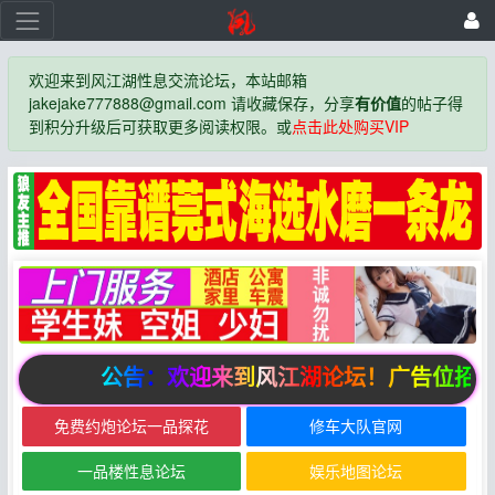
欢迎来到风江湖性息交流论坛，本站邮箱
jakejake777888@gmail.com 请收藏保存，分享
有价值
的帖子得
到积分升级后可获取更多阅读权限。或
点击此处购买VIP
公告：欢迎来到风江湖论坛！广告位招商
免费约炮论坛一品探花
修车大队官网
一品楼性息论坛
娱乐地图论坛