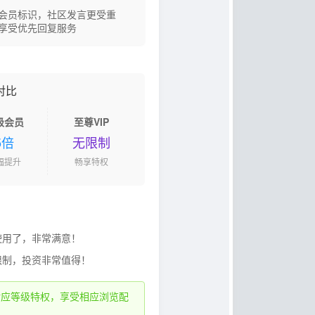
会员标识，社区发言更受重
享受优先回复服务
对比
级会员
至尊VIP
5倍
无限制
幅提升
畅享特权
使用了，非常满意！
限制，投资非常值得！
对应等级特权，享受相应浏览配