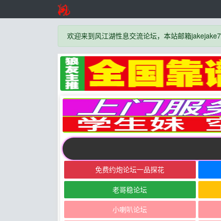
欢迎来到风江湖性息交流论坛，本站邮箱jakejake777
免费约炮论坛一品探花
老哥稳论坛
小喇叭论坛