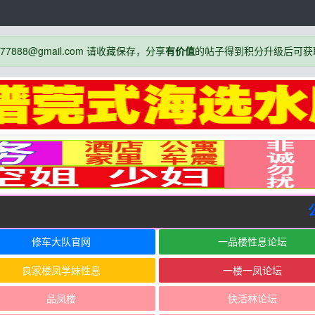
888@gmail.com 请收藏保存，分享
有价值
的帖子得到积分升级后可获
公告
修车大队官网
一品楼性息论坛
良家楼凤学妹性息
一楼一凤论坛
品凤楼
快活林论坛