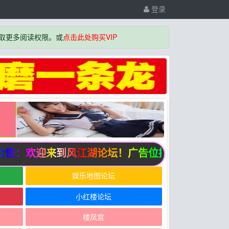
登录
取更多阅读权限。或
点击此处购买VIP
：欢迎来到风江湖论坛！广告位招商中
娱乐地图论坛
小红楼论坛
楼凤宫