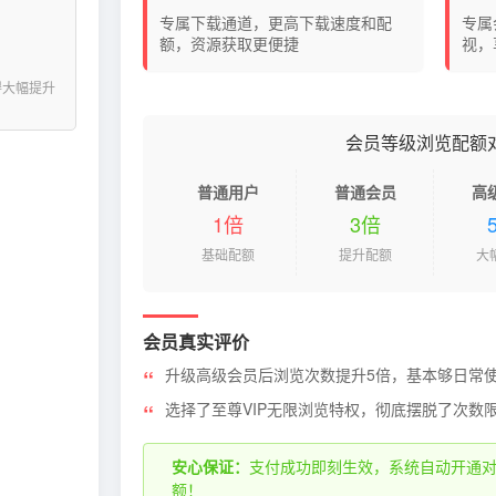
专属下载通道，更高下载速度和配
专属
额，资源获取更便捷
视，
得大幅提升
会员等级浏览配额
普通用户
普通会员
高
1倍
3倍
基础配额
提升配额
大
会员真实评价
升级高级会员后浏览次数提升5倍，基本够日常
选择了至尊VIP无限浏览特权，彻底摆脱了次数
安心保证：
支付成功即刻生效，系统自动开通
额！