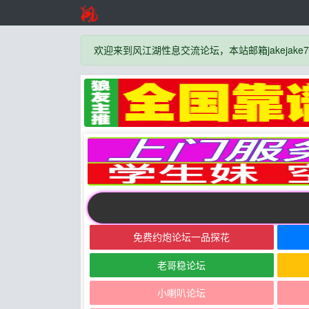
欢迎来到风江湖性息交流论坛，本站邮箱jakejake777
免费约炮论坛一品探花
老哥稳论坛
小喇叭论坛