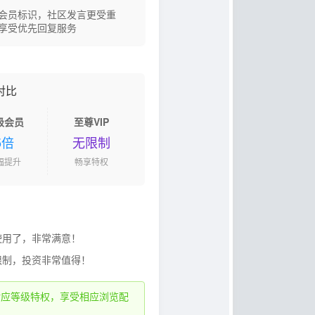
会员标识，社区发言更受重
享受优先回复服务
对比
级会员
至尊VIP
5倍
无限制
幅提升
畅享特权
使用了，非常满意！
限制，投资非常值得！
对应等级特权，享受相应浏览配