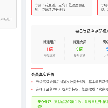
专属下载通道，更高下载速度和配
专属
额，资源获取更便捷
视，
得大幅提升
会员等级浏览配额
普通用户
普通会员
高
1倍
3倍
基础配额
提升配额
大
会员真实评价
升级高级会员后浏览次数提升5倍，基本够日常
选择了至尊VIP无限浏览特权，彻底摆脱了次数
安心保证：
支付成功即刻生效，系统自动开通
额！