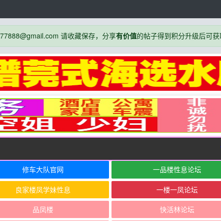
888@gmail.com 请收藏保存，分享
有价值
的帖子得到积分升级后可获
公
修车大队官网
一品楼性息论坛
良家楼凤学妹性息
一楼一凤论坛
品凤楼
快活林论坛