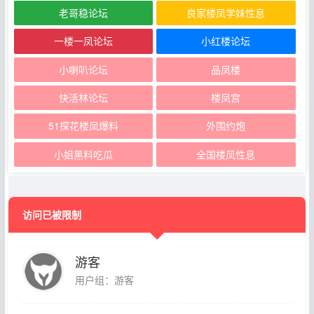
老哥稳论坛
良家楼凤学妹性息
一楼一凤论坛
小红楼论坛
小喇叭论坛
品凤楼
快活林论坛
楼凤宫
51探花楼凤爆料
外围约炮
小姐黑料吃瓜
全国楼凤性息
访问已被限制
游客
用户组：游客