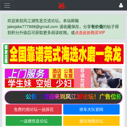
欢迎来到风江湖性息交流论坛，本站邮箱
jakejake777888@gmail.com 请收藏保存，分享
有价值
的帖子得
到积分升级后可获取更多阅读权限。或
点击此处购买VIP
公告：欢迎来到风江湖论坛！广告位招商
免费约炮论坛一品探花
修车大队官网
一品楼性息论坛
娱乐地图论坛