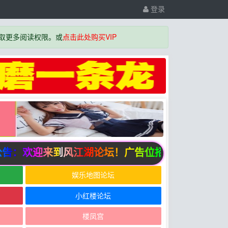
登录
取更多阅读权限。或
点击此处购买VIP
：欢迎来到风江湖论坛！广告位招商中
娱乐地图论坛
小红楼论坛
楼凤宫