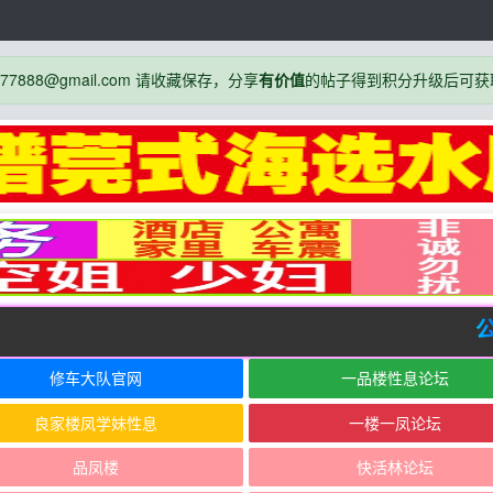
888@gmail.com 请收藏保存，分享
有价值
的帖子得到积分升级后可获
公告
修车大队官网
一品楼性息论坛
良家楼凤学妹性息
一楼一凤论坛
品凤楼
快活林论坛