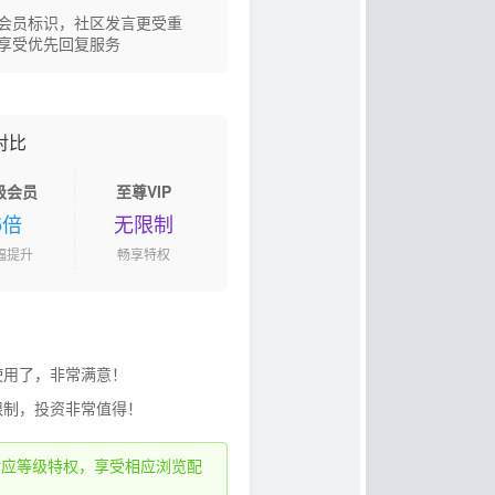
会员标识，社区发言更受重
享受优先回复服务
对比
级会员
至尊VIP
5倍
无限制
幅提升
畅享特权
使用了，非常满意！
限制，投资非常值得！
对应等级特权，享受相应浏览配