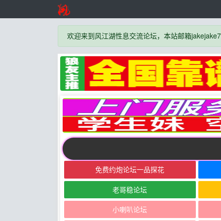
欢迎来到风江湖性息交流论坛，本站邮箱jakejake777
免费约炮论坛一品探花
老哥稳论坛
小喇叭论坛