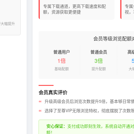
专属下载通道，更高下载速度和配
专属
额，资源获取更便捷
视，
得大幅提升
会员等级浏览配额
普通用户
普通会员
高
1倍
3倍
基础配额
提升配额
大
会员真实评价
升级高级会员后浏览次数提升5倍，基本够日常
选择了至尊VIP无限浏览特权，彻底摆脱了次数
安心保证：
支付成功即刻生效，系统自动开通
额！