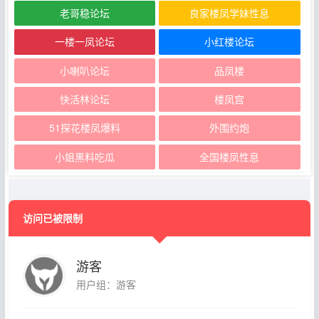
老哥稳论坛
良家楼凤学妹性息
一楼一凤论坛
小红楼论坛
小喇叭论坛
品凤楼
快活林论坛
楼凤宫
51探花楼凤爆料
外围约炮
小姐黑料吃瓜
全国楼凤性息
访问已被限制
游客
用户组：游客