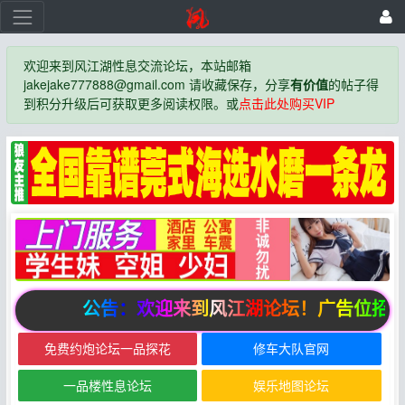
欢迎来到风江湖性息交流论坛，本站邮箱
jakejake777888@gmail.com 请收藏保存，分享
有价值
的帖子得
到积分升级后可获取更多阅读权限。或
点击此处购买VIP
公告：欢迎来到风江湖论坛！广告位招商
免费约炮论坛一品探花
修车大队官网
一品楼性息论坛
娱乐地图论坛