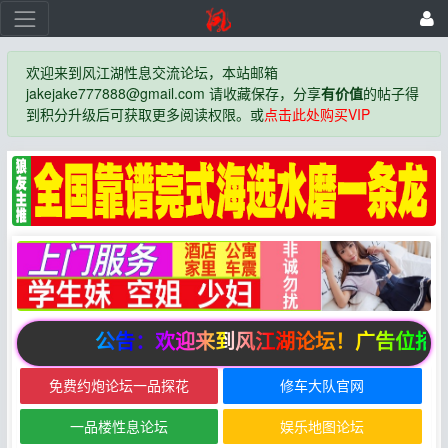
欢迎来到风江湖性息交流论坛，本站邮箱
jakejake777888@gmail.com 请收藏保存，分享
有价值
的帖子得
到积分升级后可获取更多阅读权限。或
点击此处购买VIP
公告：欢迎来到风江湖论坛！广告位招商
免费约炮论坛一品探花
修车大队官网
一品楼性息论坛
娱乐地图论坛