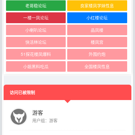
老哥稳论坛
良家楼凤学妹性息
一楼一凤论坛
小红楼论坛
小喇叭论坛
品凤楼
快活林论坛
楼凤宫
51探花楼凤爆料
外围约炮
小姐黑料吃瓜
全国楼凤性息
访问已被限制
游客
用户组：游客