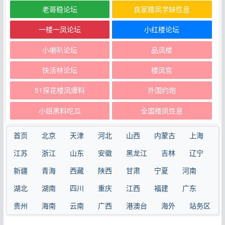
老哥稳论坛
良家楼凤学妹性息
一楼一凤论坛
小红楼论坛
小喇叭论坛
品凤楼
快活林论坛
楼凤宫
51探花楼凤爆料
外围约炮
小姐黑料吃瓜
全国楼凤性息
首页
北京
天津
河北
山西
内蒙古
上海
江苏
浙江
山东
安徽
黑龙江
吉林
辽宁
新疆
青海
西藏
陕西
甘肃
宁夏
河南
湖北
湖南
四川
重庆
江西
福建
广东
贵州
海南
云南
广西
港澳台
海外
站务区