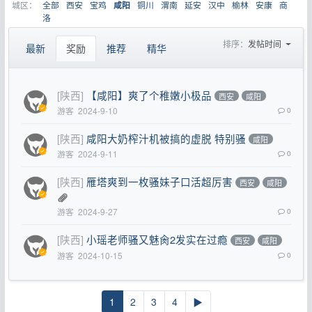
城区：
全部
西安
宝鸡
铜川
渭南
延安
汉中
榆林
安康
商
咸阳
洛
排序：
发帖时间
最新
奖励
推荐
精华
[陕西]
【咸阳】爽了个稚嫩小极品
西安
咸阳
游客
2024-9-10
0
[陕西]
咸阳大奶榨汁机被搞的虚脱 特别骚
咸阳
游客
2024-9-11
0
[陕西]
雁塔爽到一枚骚妹子口活超厉害
西安
咸阳
游客
2024-9-27
0
[陕西]
小瑶老师骚又魅肏2发实在过瘾
西安
咸阳
游客
2024-10-15
0
1
2
3
4
▶