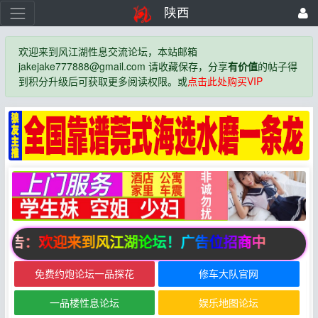
陕西
欢迎来到风江湖性息交流论坛，本站邮箱
jakejake777888@gmail.com 请收藏保存，分享
有价值
的帖子得
到积分升级后可获取更多阅读权限。或
点击此处购买VIP
公告：欢迎来到风江湖论坛！广告位招商中
免费约炮论坛一品探花
修车大队官网
一品楼性息论坛
娱乐地图论坛