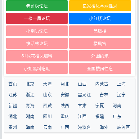
老哥稳论坛
良家楼凤学妹性息
一楼一凤论坛
小红楼论坛
小喇叭论坛
品凤楼
快活林论坛
楼凤宫
51探花楼凤爆料
外围约炮
小姐黑料吃瓜
全国楼凤性息
首页
北京
天津
河北
山西
内蒙古
上海
江苏
浙江
山东
安徽
黑龙江
吉林
辽宁
新疆
青海
西藏
陕西
甘肃
宁夏
河南
湖北
湖南
四川
重庆
江西
福建
广东
贵州
海南
云南
广西
港澳台
海外
站务区