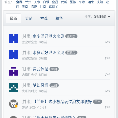
城区：
兰州
天水
白银
金昌
武威
张掖
平凉
酒泉
庆阳
定
全部
西
陇南
临夏
甘南
嘉峪关
排序：
发帖时间
最新
奖励
推荐
精华
[甘肃]
水多活好泄火宝贝
嘉峪关
空空以空空
3月前
0
[甘肃]
水多活好泄火宝贝
嘉峪关
空空以空空
3月前
0
[甘肃]
莞式体验
兰州
选择性失忆
8月前
0
[甘肃]
梦幻风情
兰州
快乐的时光
8月前
0
[甘肃]
【兰州】这小极品玩过狼友都说好
兰州
游客
2024-10-31
0
[甘肃]
兰州大长腿美女尽情输入