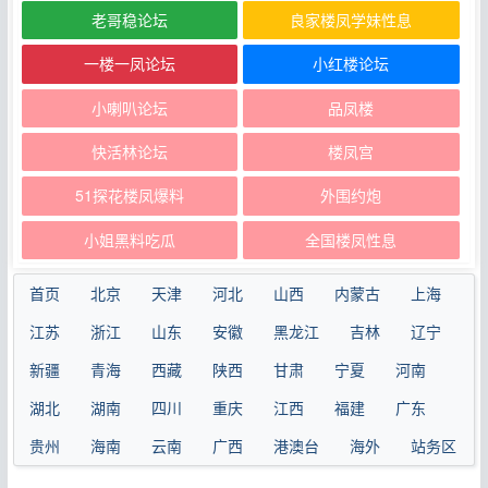
老哥稳论坛
良家楼凤学妹性息
一楼一凤论坛
小红楼论坛
小喇叭论坛
品凤楼
快活林论坛
楼凤宫
51探花楼凤爆料
外围约炮
小姐黑料吃瓜
全国楼凤性息
首页
北京
天津
河北
山西
内蒙古
上海
江苏
浙江
山东
安徽
黑龙江
吉林
辽宁
新疆
青海
西藏
陕西
甘肃
宁夏
河南
湖北
湖南
四川
重庆
江西
福建
广东
贵州
海南
云南
广西
港澳台
海外
站务区