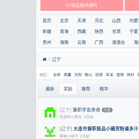
51探花楼凤爆料
首页
北京
天津
河北
山西
内蒙
新疆
青海
西藏
陕西
甘肃
宁夏
贵州
海南
云南
广西
港澳台
海
辽宁
城区：
全部
沈阳
鞍山
抚顺
本溪
盘锦
铁岭
大连
最新
奖励
推荐
精华
[辽宁]
兼职学会奇奇
大连
性感的小黄毛
3月前
[辽宁]
大连市兼职极品小骚货粉逼多汁
琳琳小妹子
2天前