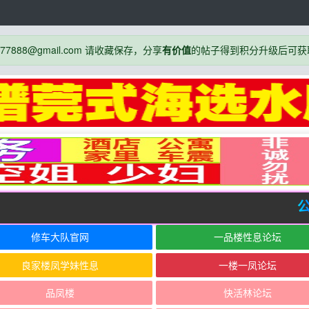
888@gmail.com 请收藏保存，分享
有价值
的帖子得到积分升级后可获
公
修车大队官网
一品楼性息论坛
良家楼凤学妹性息
一楼一凤论坛
品凤楼
快活林论坛