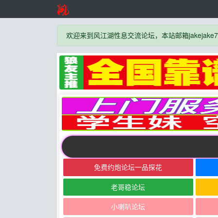
欢迎来到风江湖性息交流论坛，本站邮箱jakejake777
免费约炮论坛一品探花
老哥稳论坛
小喇叭论坛