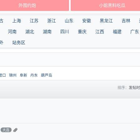
外围约炮
小姐黑料吃瓜
古
上海
江苏
浙江
山东
安徽
黑龙江
吉林
河南
湖北
湖南
四川
重庆
江西
福建
广东
外
站务区
营口
锦州
阜新
丹东
葫芦岛
排序：
发帖
大连