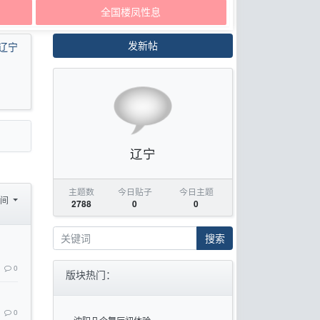
全国楼凤性息
发新帖
辽宁
辽宁
主题数
今日贴子
今日主题
时间
2788
0
0
搜索
0
版块热门：
0