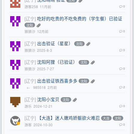
沈阳
游客258
11月前
0
[辽宁]
吃好的吃贵的不吃免费的（学生餐）已验证
沈阳
狼狼沙
12月前
0
[辽宁]
出击验证（星星）
沈阳
狼狼沙
2025-8-3
0
[辽宁]
沈阳阿狸（已验证）
沈阳
狼狼沙
2025-7-27
0
[辽宁]
出击验证铁西喜多多
沈阳
←
985518
2月前
2
[辽宁]
沈阳小宝贝
沈阳
游乐
2024-12-21
0
[辽宁]
【大连】迷人嫩鸡娇躯欲火难忍
大连
沈阳
游客
2024-10-30
0