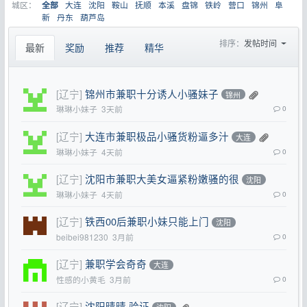
城区：
大连
沈阳
鞍山
抚顺
本溪
盘锦
铁岭
营口
锦州
阜
全部
新
丹东
葫芦岛
排序：
发帖时间
最新
奖励
推荐
精华
[辽宁]
锦州市兼职十分诱人小骚妹子
锦州
琳琳小妹子
3天前
0
[辽宁]
大连市兼职极品小骚货粉逼多汁
大连
琳琳小妹子
4天前
0
[辽宁]
沈阳市兼职大美女逼紧粉嫩骚的很
沈阳
琳琳小妹子
4天前
0
[辽宁]
铁西00后兼职小妹只能上门
沈阳
beibei981230
3月前
0
[辽宁]
兼职学会奇奇
大连
性感的小黄毛
3月前
0
[辽宁]
沈阳晴晴 验证