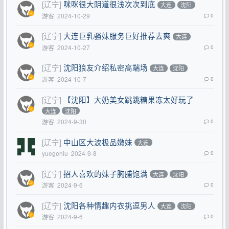
[辽宁]
咪咪很大阴道很浅次次到底
大连
沈阳
游客
2024-10-29
0
[辽宁]
大连巨乳骚妹服务巨好推荐去爽
大连
游客
2024-10-27
0
[辽宁]
沈阳狼友介绍私密高端场
大连
沈阳
游客
2024-10-7
0
[辽宁]
【沈阳】大奶美女跳跳糖果冻太好玩了
大连
沈阳
游客
2024-9-30
0
[辽宁]
中山区大波极品嫩妹
大连
yuegeniu
2024-9-8
0
[辽宁]
招人喜欢的妹子胸脯饱满
大连
沈阳
游客
2024-9-6
0
[辽宁]
沈阳各种情趣内衣挑逗男人
大连
沈阳
游客
2024-9-6
0