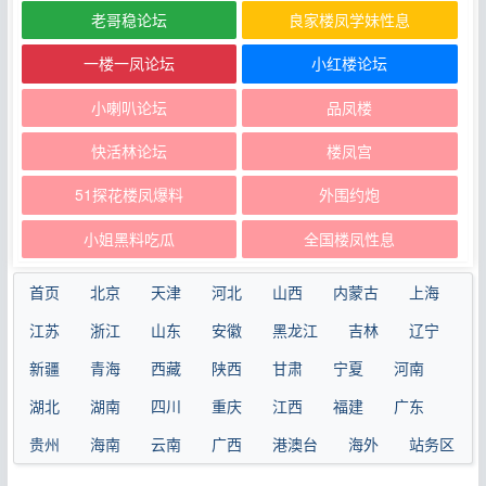
老哥稳论坛
良家楼凤学妹性息
一楼一凤论坛
小红楼论坛
小喇叭论坛
品凤楼
快活林论坛
楼凤宫
51探花楼凤爆料
外围约炮
小姐黑料吃瓜
全国楼凤性息
首页
北京
天津
河北
山西
内蒙古
上海
江苏
浙江
山东
安徽
黑龙江
吉林
辽宁
新疆
青海
西藏
陕西
甘肃
宁夏
河南
湖北
湖南
四川
重庆
江西
福建
广东
贵州
海南
云南
广西
港澳台
海外
站务区