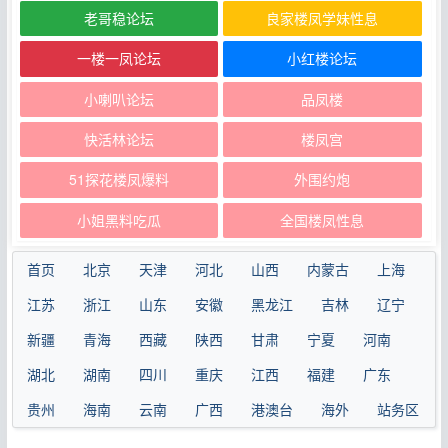
老哥稳论坛
良家楼凤学妹性息
一楼一凤论坛
小红楼论坛
小喇叭论坛
品凤楼
快活林论坛
楼凤宫
51探花楼凤爆料
外围约炮
小姐黑料吃瓜
全国楼凤性息
首页
北京
天津
河北
山西
内蒙古
上海
江苏
浙江
山东
安徽
黑龙江
吉林
辽宁
新疆
青海
西藏
陕西
甘肃
宁夏
河南
湖北
湖南
四川
重庆
江西
福建
广东
贵州
海南
云南
广西
港澳台
海外
站务区