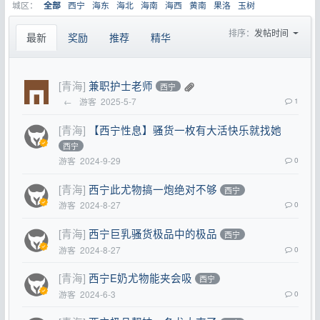
城区：
西宁
海东
海北
海南
海西
黄南
果洛
玉树
全部
排序：
发帖时间
最新
奖励
推荐
精华
[青海]
兼职护士老师
西宁
←
游客
2025-5-7
1
[青海]
【西宁性息】骚货一枚有大活快乐就找她
西宁
游客
2024-9-29
0
[青海]
西宁此尤物搞一炮绝对不够
西宁
游客
2024-8-27
0
[青海]
西宁巨乳骚货极品中的极品
西宁
游客
2024-8-27
0
[青海]
西宁E奶尤物能夹会吸
西宁
游客
2024-6-3
0