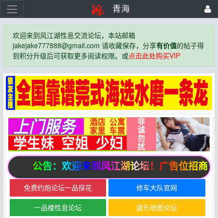
青海
欢迎来到风江湖性息交流论坛，本站邮箱
jakejake777888@gmail.com 请收藏保存，分享
有价值
的帖子得
到积分升级后可获取更多阅读权限。或
点击此处购买VIP
公告：欢迎来到风江湖论坛！广告位招商中
免费约炮论坛一品探花
修车大队官网
一品楼性息论坛
娱乐地图论坛