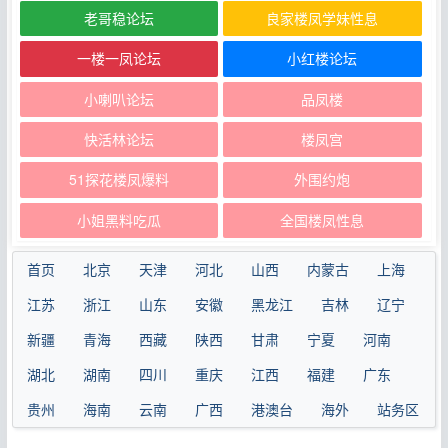
老哥稳论坛
良家楼凤学妹性息
一楼一凤论坛
小红楼论坛
小喇叭论坛
品凤楼
快活林论坛
楼凤宫
51探花楼凤爆料
外围约炮
小姐黑料吃瓜
全国楼凤性息
首页
北京
天津
河北
山西
内蒙古
上海
江苏
浙江
山东
安徽
黑龙江
吉林
辽宁
新疆
青海
西藏
陕西
甘肃
宁夏
河南
湖北
湖南
四川
重庆
江西
福建
广东
贵州
海南
云南
广西
港澳台
海外
站务区