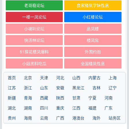
老哥稳论坛
良家楼凤学妹性息
一楼一凤论坛
小红楼论坛
小喇叭论坛
品凤楼
快活林论坛
楼凤宫
51探花楼凤爆料
外围约炮
小姐黑料吃瓜
全国楼凤性息
首页
北京
天津
河北
山西
内蒙古
上海
江苏
浙江
山东
安徽
黑龙江
吉林
辽宁
新疆
青海
西藏
陕西
甘肃
宁夏
河南
湖北
湖南
四川
重庆
江西
福建
广东
贵州
海南
云南
广西
港澳台
海外
站务区