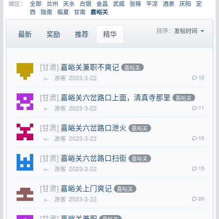
城区：
全部
兰州
天水
白银
金昌
武威
张掖
平凉
酒泉
庆阳
定
西
陇南
临夏
甘南
嘉峪关
排序：
发帖时间
最新
奖励
推荐
精华
[甘肃]
嘉峪关兼职不爽记
嘉峪关
←
游客
2023-3-22
12
[甘肃]
嘉峪关六岔路口上面，清真寺那里
嘉峪关
←
游客
2023-3-22
11
[甘肃]
嘉峪关六岔路口泄火
嘉峪关
←
游客
2023-3-22
10
[甘肃]
嘉峪关六岔路口扫街
嘉峪关
←
游客
2023-3-22
15
[甘肃]
嘉峪关上门爽记
嘉峪关
←
游客
2023-3-22
20
[甘肃]
嘉峪关兼职