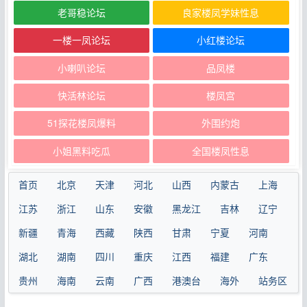
老哥稳论坛
良家楼凤学妹性息
一楼一凤论坛
小红楼论坛
小喇叭论坛
品凤楼
快活林论坛
楼凤宫
51探花楼凤爆料
外围约炮
小姐黑料吃瓜
全国楼凤性息
首页
北京
天津
河北
山西
内蒙古
上海
江苏
浙江
山东
安徽
黑龙江
吉林
辽宁
新疆
青海
西藏
陕西
甘肃
宁夏
河南
湖北
湖南
四川
重庆
江西
福建
广东
贵州
海南
云南
广西
港澳台
海外
站务区