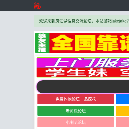
欢迎来到风江湖性息交流论坛，本站邮箱jakejake777
免费约炮论坛一品探花
老哥稳论坛
小喇叭论坛