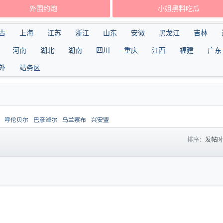
外围约炮
小姐黑料吃瓜
古
上海
江苏
浙江
山东
安徽
黑龙江
吉林
河南
湖北
湖南
四川
重庆
江西
福建
广东
外
站务区
呼伦贝尔
巴彦淖尔
乌兰察布
兴安盟
排序：
发帖