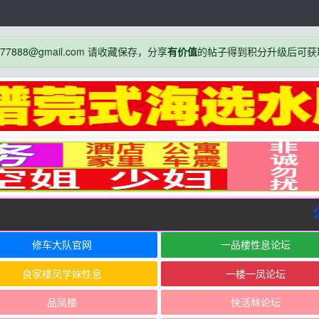
888@gmail.com 请收藏保存，分享
有价值
的帖子得到积分升级后可获
公
修车大队官网
一品楼性息论坛
良家楼凤学妹性息
一楼一凤论坛
品凤楼
快活林论坛