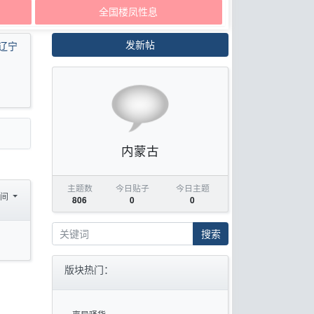
全国楼凤性息
发新帖
辽宁
内蒙古
主题数
今日贴子
今日主题
时间
806
0
0
搜索
版块热门：