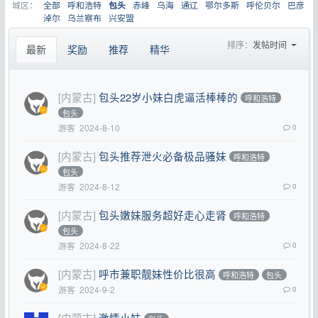
城区：
全部
呼和浩特
赤峰
乌海
通辽
鄂尔多斯
呼伦贝尔
巴彦
包头
淖尔
乌兰察布
兴安盟
排序：
发帖时间
最新
奖励
推荐
精华
[内蒙古]
包头22岁小妹白虎逼活棒棒的
呼和浩特
包头
游客
2024-8-10
0
[内蒙古]
包头推荐泄火必备极品骚妹
呼和浩特
包头
游客
2024-8-12
0
[内蒙古]
包头嫩妹服务超好走心走肾
呼和浩特
包头
游客
2024-8-22
0
[内蒙古]
呼市兼职靓妹性价比很高
呼和浩特
包头
游客
2024-9-2
0
[内蒙古]
激情小妹