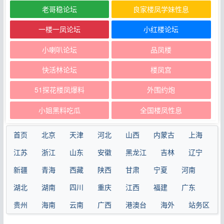
老哥稳论坛
良家楼凤学妹性息
一楼一凤论坛
小红楼论坛
小喇叭论坛
品凤楼
快活林论坛
楼凤宫
51探花楼凤爆料
外围约炮
小姐黑料吃瓜
全国楼凤性息
首页
北京
天津
河北
山西
内蒙古
上海
江苏
浙江
山东
安徽
黑龙江
吉林
辽宁
新疆
青海
西藏
陕西
甘肃
宁夏
河南
湖北
湖南
四川
重庆
江西
福建
广东
贵州
海南
云南
广西
港澳台
海外
站务区