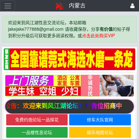
内蒙古
欢迎来到风江湖性息交流论坛，本站邮箱
jakejake777888@gmail.com 请收藏保存，分享
有价值
的帖子得
到积分升级后可获取更多阅读权限。或
点击此处购买VIP
公告：欢迎来到风江湖论坛！广告位招商中
免费约炮论坛一品探花
修车大队官网
一品楼性息论坛
娱乐地图论坛