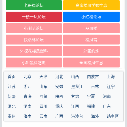
老哥稳论坛
良家楼凤学妹性息
一楼一凤论坛
小红楼论坛
小喇叭论坛
品凤楼
快活林论坛
楼凤宫
51探花楼凤爆料
外围约炮
小姐黑料吃瓜
全国楼凤性息
首页
北京
天津
河北
山西
内蒙古
上海
江苏
浙江
山东
安徽
黑龙江
吉林
辽宁
新疆
青海
西藏
陕西
甘肃
宁夏
河南
湖北
湖南
四川
重庆
江西
福建
广东
贵州
海南
云南
广西
港澳台
海外
站务区