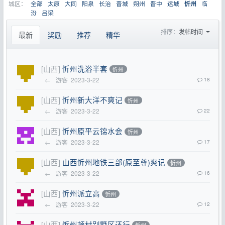
城区：
全部
太原
大同
阳泉
长治
晋城
朔州
晋中
运城
临
忻州
汾
吕梁
排序：
发帖时间
最新
奖励
推荐
精华
[山西]
忻州洗浴半套
忻州
←
游客
2023-3-22
18
[山西]
忻州新大洋不爽记
忻州
←
游客
2023-3-22
22
[山西]
忻州原平云锦水会
忻州
←
游客
2023-3-22
17
[山西]
山西忻州地铁三部(原至尊)爽记
忻州
←
游客
2023-3-22
16
[山西]
忻州派立高
忻州
←
游客
2023-3-22
12
[山西]
忻州顿村别墅区还行