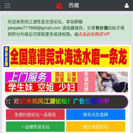
西藏
欢迎来到风江湖性息交流论坛，本站邮箱
jakejake777888@gmail.com 请收藏保存，分享
有价值
的帖子得
到积分升级后可获取更多阅读权限。或
点击此处购买VIP
告：欢迎来到风江湖论坛！广告位招商中
免费约炮论坛一品探花
修车大队官网
一品楼性息论坛
娱乐地图论坛