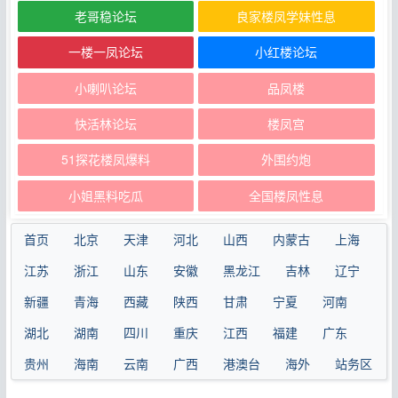
老哥稳论坛
良家楼凤学妹性息
一楼一凤论坛
小红楼论坛
小喇叭论坛
品凤楼
快活林论坛
楼凤宫
51探花楼凤爆料
外围约炮
小姐黑料吃瓜
全国楼凤性息
首页
北京
天津
河北
山西
内蒙古
上海
江苏
浙江
山东
安徽
黑龙江
吉林
辽宁
新疆
青海
西藏
陕西
甘肃
宁夏
河南
湖北
湖南
四川
重庆
江西
福建
广东
贵州
海南
云南
广西
港澳台
海外
站务区