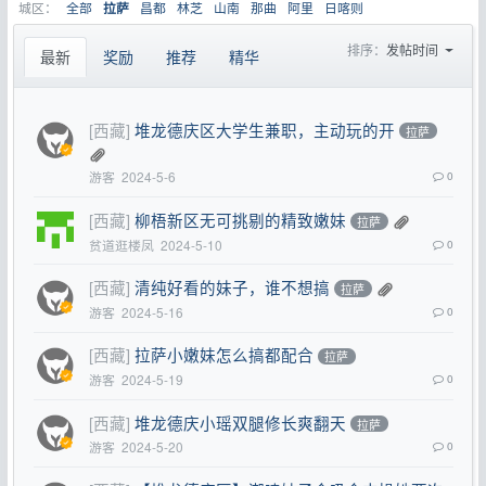
城区：
全部
昌都
林芝
山南
那曲
阿里
日喀则
拉萨
排序：
发帖时间
最新
奖励
推荐
精华
[西藏]
堆龙德庆区大学生兼职，主动玩的开
拉萨
游客
2024-5-6
0
[西藏]
柳梧新区无可挑剔的精致嫩妹
拉萨
贫道逛楼凤
2024-5-10
0
[西藏]
清纯好看的妹子，谁不想搞
拉萨
游客
2024-5-16
0
[西藏]
拉萨小嫩妹怎么搞都配合
拉萨
游客
2024-5-19
0
[西藏]
堆龙德庆小瑶双腿修长爽翻天
拉萨
游客
2024-5-20
0