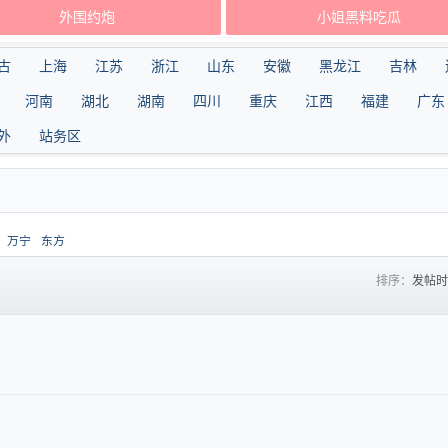
外围约炮
小姐黑料吃瓜
古
上海
江苏
浙江
山东
安徽
黑龙江
吉林
河南
湖北
湖南
四川
重庆
江西
福建
广东
外
站务区
万宁
东方
排序：
发帖