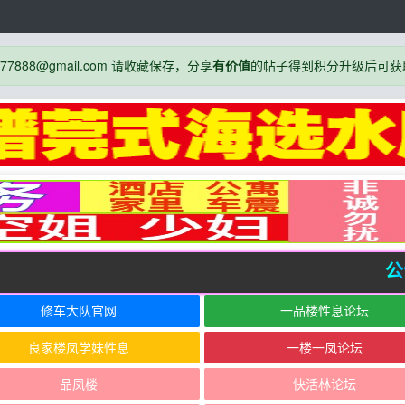
888@gmail.com 请收藏保存，分享
有价值
的帖子得到积分升级后可获
公告
修车大队官网
一品楼性息论坛
良家楼凤学妹性息
一楼一凤论坛
品凤楼
快活林论坛