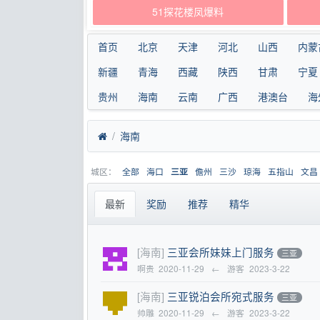
51探花楼凤爆料
首页
北京
天津
河北
山西
内蒙
新疆
青海
西藏
陕西
甘肃
宁夏
贵州
海南
云南
广西
港澳台
海
海南
城区：
全部
海口
儋州
三沙
琼海
五指山
文昌
三亚
最新
奖励
推荐
精华
[海南]
三亚会所妹妹上门服务
三亚
啊贵
2020-11-29
←
游客
2023-3-22
[海南]
三亚锐泊会所宛式服务
三亚
帅雕
2020-11-29
←
游客
2023-3-22