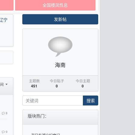
全国楼凤性息
发新帖
辽宁
海南
主题数
今日贴子
今日主题
时间
451
0
0
搜索
8
版块热门：
9