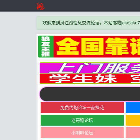
欢迎来到风江湖性息交流论坛，本站邮箱jakejake777
免费约炮论坛一品探花
老哥稳论坛
小喇叭论坛