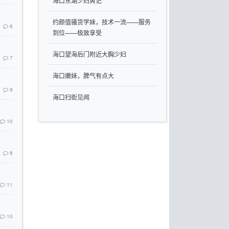
海口东湖少妇爽记
约颜值骚货学妹，技术一流——服务
6
到位——极致享受
海口望海后门附近大胸少妇
7
海口嫩妹，脾气有点大
9
海口扫街见闻
10
8
11
10