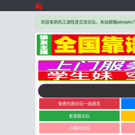
欢迎来到风江湖性息交流论坛，本站邮箱jakejake777
免费约炮论坛一品探花
老哥稳论坛
小喇叭论坛