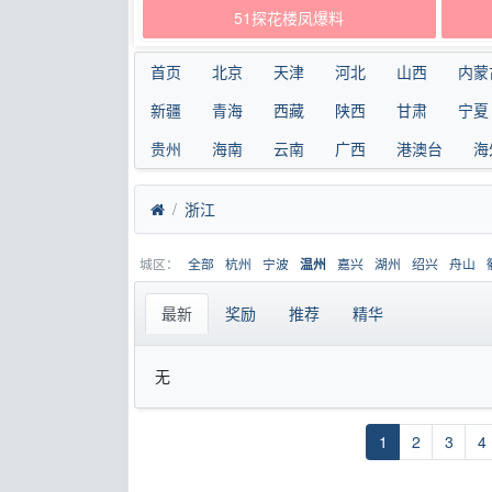
51探花楼凤爆料
首页
北京
天津
河北
山西
内蒙
新疆
青海
西藏
陕西
甘肃
宁夏
贵州
海南
云南
广西
港澳台
海
浙江
城区：
全部
杭州
宁波
嘉兴
湖州
绍兴
舟山
温州
最新
奖励
推荐
精华
无
1
2
3
4