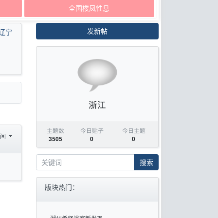
全国楼凤性息
发新帖
辽宁
浙江
主题数
今日贴子
今日主题
时间
3505
0
0
搜索
版块热门：