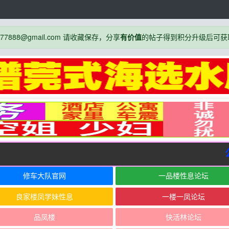
888@gmail.com 请收藏保存，分享
有价值
的帖子得到积分升级后可获
公
修车大队官网
一品楼性息论坛
良家楼凤学妹性息
一楼一凤论坛
品凤楼
快活林论坛