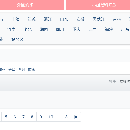
外围约炮
小姐黑料吃瓜
古
上海
江苏
浙江
山东
安徽
黑龙江
吉林
河南
湖北
湖南
四川
重庆
江西
福建
广东
外
站务区
衢州
金华
台州
丽水
排序：
发帖
5
6
7
8
9
10
...18
▶