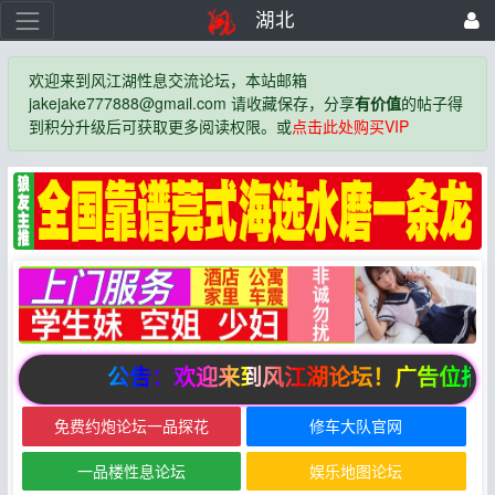
湖北
欢迎来到风江湖性息交流论坛，本站邮箱
jakejake777888@gmail.com 请收藏保存，分享
有价值
的帖子得
到积分升级后可获取更多阅读权限。或
点击此处购买VIP
公告：欢迎来到风江湖论坛！广告位招
免费约炮论坛一品探花
修车大队官网
一品楼性息论坛
娱乐地图论坛