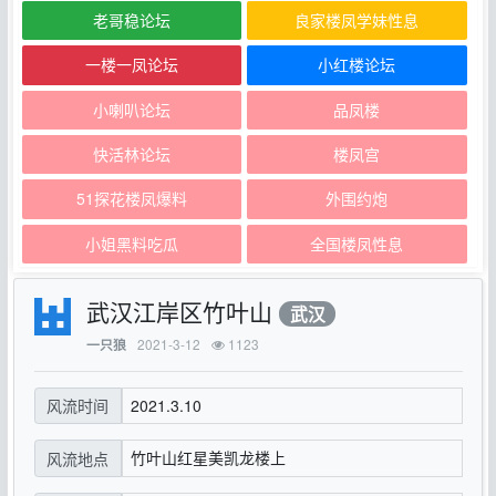
老哥稳论坛
良家楼凤学妹性息
一楼一凤论坛
小红楼论坛
小喇叭论坛
品凤楼
快活林论坛
楼凤宫
51探花楼凤爆料
外围约炮
小姐黑料吃瓜
全国楼凤性息
武汉江岸区竹叶山
武汉
2021-3-12
1123
一只狼
2021.3.10
风流时间
竹叶山红星美凯龙楼上
风流地点