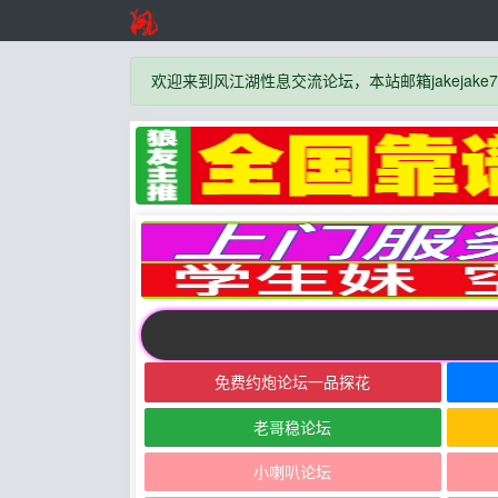
欢迎来到风江湖性息交流论坛，本站邮箱jakejake777
免费约炮论坛一品探花
老哥稳论坛
小喇叭论坛