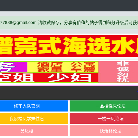
888@gmail.com 请收藏保存，分享
有价值
的帖子得到积分升级后可获
公
修车大队官网
一品楼性息论坛
良家楼凤学妹性息
一楼一凤论坛
品凤楼
快活林论坛