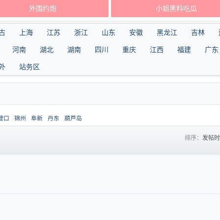
外围约炮
小姐黑料吃瓜
古
上海
江苏
浙江
山东
安徽
黑龙江
吉林
河南
湖北
湖南
四川
重庆
江西
福建
广东
外
站务区
营口
锦州
阜新
丹东
葫芦岛
排序：
发帖