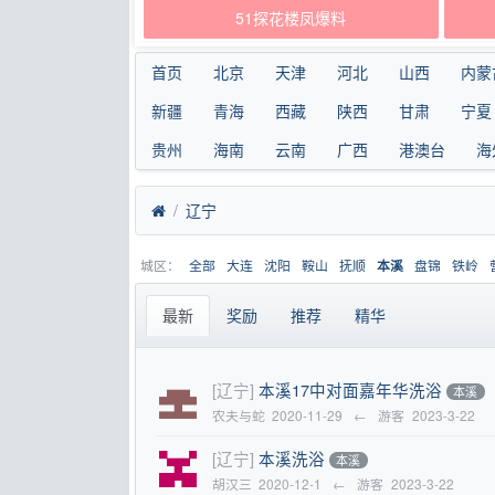
51探花楼凤爆料
首页
北京
天津
河北
山西
内蒙
新疆
青海
西藏
陕西
甘肃
宁夏
贵州
海南
云南
广西
港澳台
海
辽宁
城区：
全部
大连
沈阳
鞍山
抚顺
盘锦
铁岭
本溪
最新
奖励
推荐
精华
[辽宁]
本溪17中对面嘉年华洗浴
本溪
农夫与蛇
2020-11-29
←
游客
2023-3-22
[辽宁]
本溪洗浴
本溪
胡汉三
2020-12-1
←
游客
2023-3-22