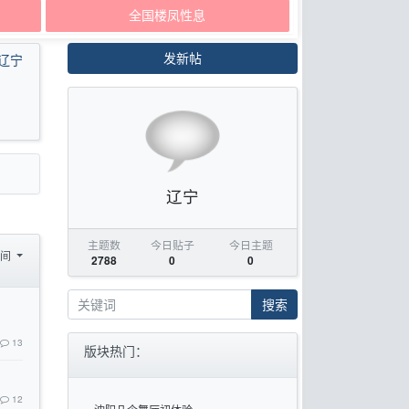
全国楼凤性息
发新帖
辽宁
辽宁
主题数
今日贴子
今日主题
时间
2788
0
0
搜索
13
版块热门：
12