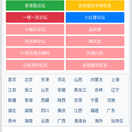
老哥稳论坛
良家楼凤学妹性息
一楼一凤论坛
小红楼论坛
小喇叭论坛
品凤楼
快活林论坛
楼凤宫
51探花楼凤爆料
外围约炮
小姐黑料吃瓜
全国楼凤性息
首页
北京
天津
河北
山西
内蒙古
上海
江苏
浙江
山东
安徽
黑龙江
吉林
辽宁
新疆
青海
西藏
陕西
甘肃
宁夏
河南
湖北
湖南
四川
重庆
江西
福建
广东
贵州
海南
云南
广西
港澳台
海外
站务区