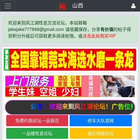
山西
欢迎来到风江湖性息交流论坛，本站邮箱
jakejake777888@gmail.com 请收藏保存，分享
有价值
的帖子得
到积分升级后可获取更多阅读权限。或
点击此处购买VIP
公告：欢迎来到风江湖论坛！广告位招
免费约炮论坛一品探花
修车大队官网
一品楼性息论坛
娱乐地图论坛