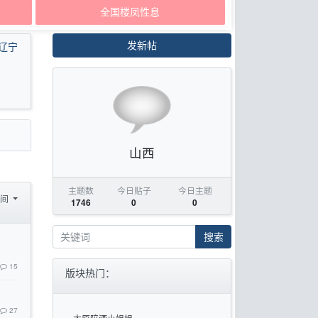
全国楼凤性息
发新帖
辽宁
山西
主题数
今日贴子
今日主题
时间
1746
0
0
搜索
15
版块热门：
27