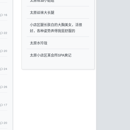
太原陪酒小姐姐
太原丝袜大长腿
16
小店区腿长肤白的大胸美女，活很
好，各种姿势弄得我挺舒服的
22
太原水玲珑
20
太原小店区某会所SPA爽记
24
26
17
20