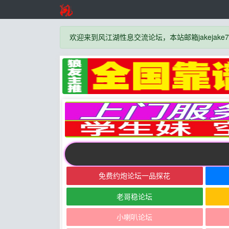
欢迎来到风江湖性息交流论坛，本站邮箱jakejake777
免费约炮论坛一品探花
老哥稳论坛
小喇叭论坛