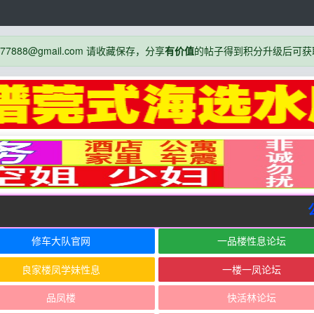
888@gmail.com 请收藏保存，分享
有价值
的帖子得到积分升级后可获
公
修车大队官网
一品楼性息论坛
良家楼凤学妹性息
一楼一凤论坛
品凤楼
快活林论坛