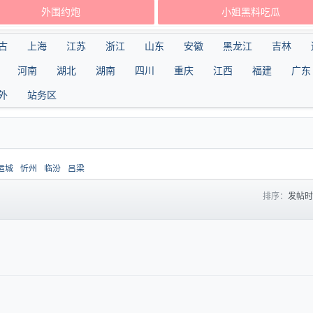
外围约炮
小姐黑料吃瓜
古
上海
江苏
浙江
山东
安徽
黑龙江
吉林
河南
湖北
湖南
四川
重庆
江西
福建
广东
外
站务区
运城
忻州
临汾
吕梁
排序：
发帖