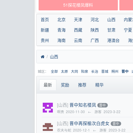
51探花楼凤爆料
首页
北京
天津
河北
山西
内蒙
新疆
青海
西藏
陕西
甘肃
宁夏
贵州
海南
云南
广西
港澳台
海
山西
城区：
全部
太原
大同
阳泉
长治
晋城
朔州
晋中
最新
奖励
推荐
精华
[山西]
晋中知名楼凤
晋中
啊贵
2020-11-30
←
游客
2023-3-22
[山西]
晋中再探榆次白虎女
晋中
农夫与蛇
2020-12-1
←
游客
2023-3-22