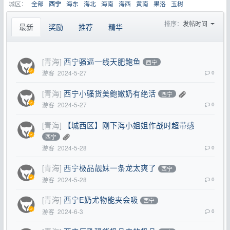
城区：
全部
海东
海北
海南
海西
黄南
果洛
玉树
西宁
排序：
发帖时间
最新
奖励
推荐
精华
[青海]
西宁骚逼一线天肥鲍鱼
西宁
游客
2024-5-27
0
[青海]
西宁小骚货美鲍嫩奶有绝活
西宁
游客
2024-5-27
0
[青海]
【城西区】刚下海小姐姐作战时超带感
西宁
游客
2024-5-28
0
[青海]
西宁极品靓妹一条龙太爽了
西宁
游客
2024-5-28
0
[青海]
西宁E奶尤物能夹会吸
西宁
游客
2024-6-3
0