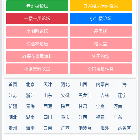
老哥稳论坛
良家楼凤学妹性息
一楼一凤论坛
小红楼论坛
小喇叭论坛
品凤楼
快活林论坛
楼凤宫
51探花楼凤爆料
外围约炮
小姐黑料吃瓜
全国楼凤性息
首页
北京
天津
河北
山西
内蒙古
上海
江苏
浙江
山东
安徽
黑龙江
吉林
辽宁
新疆
青海
西藏
陕西
甘肃
宁夏
河南
湖北
湖南
四川
重庆
江西
福建
广东
贵州
海南
云南
广西
港澳台
海外
站务区