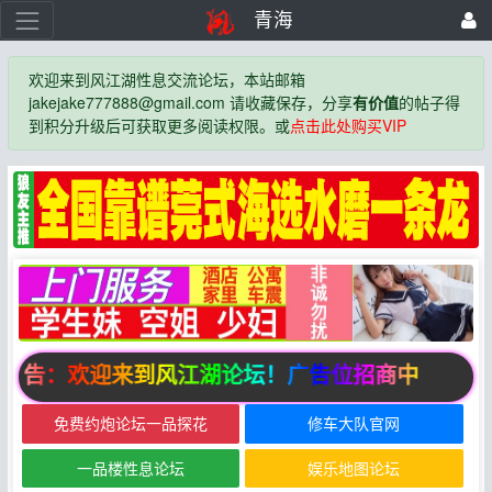
青海
欢迎来到风江湖性息交流论坛，本站邮箱
jakejake777888@gmail.com 请收藏保存，分享
有价值
的帖子得
到积分升级后可获取更多阅读权限。或
点击此处购买VIP
公告：欢迎来到风江湖论坛！广告位招商中
免费约炮论坛一品探花
修车大队官网
一品楼性息论坛
娱乐地图论坛