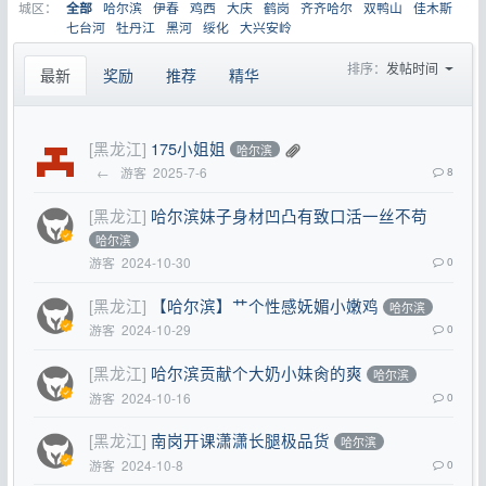
城区：
哈尔滨
伊春
鸡西
大庆
鹤岗
齐齐哈尔
双鸭山
佳木斯
全部
七台河
牡丹江
黑河
绥化
大兴安岭
排序：
发帖时间
最新
奖励
推荐
精华
[黑龙江]
175小姐姐
哈尔滨
←
游客
2025-7-6
8
[黑龙江]
哈尔滨妹子身材凹凸有致口活一丝不苟
哈尔滨
游客
2024-10-30
0
[黑龙江]
【哈尔滨】艹个性感妩媚小嫩鸡
哈尔滨
游客
2024-10-29
0
[黑龙江]
哈尔滨贡献个大奶小妹肏的爽
哈尔滨
游客
2024-10-16
0
[黑龙江]
南岗开课潇潇长腿极品货
哈尔滨
游客
2024-10-8
0