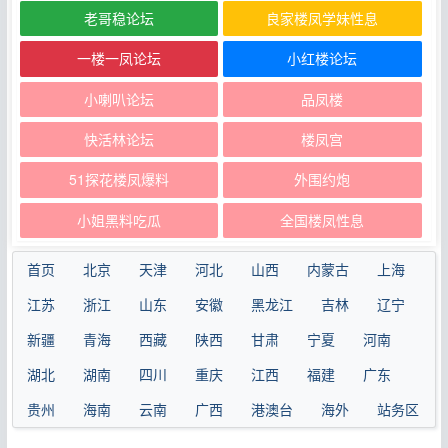
老哥稳论坛
良家楼凤学妹性息
一楼一凤论坛
小红楼论坛
小喇叭论坛
品凤楼
快活林论坛
楼凤宫
51探花楼凤爆料
外围约炮
小姐黑料吃瓜
全国楼凤性息
首页
北京
天津
河北
山西
内蒙古
上海
江苏
浙江
山东
安徽
黑龙江
吉林
辽宁
新疆
青海
西藏
陕西
甘肃
宁夏
河南
湖北
湖南
四川
重庆
江西
福建
广东
贵州
海南
云南
广西
港澳台
海外
站务区