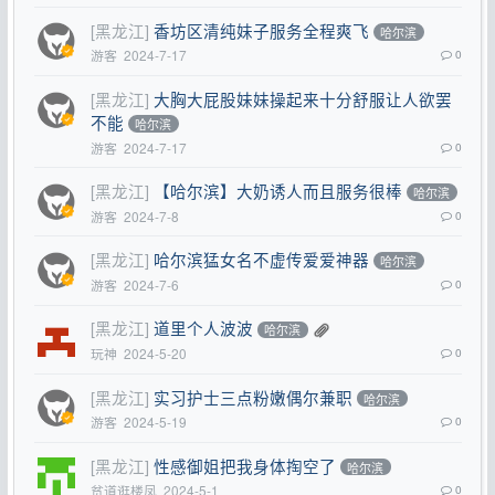
[黑龙江]
香坊区清纯妹子服务全程爽飞
哈尔滨
游客
2024-7-17
0
[黑龙江]
大胸大屁股妹妹操起来十分舒服让人欲罢
不能
哈尔滨
游客
2024-7-17
0
[黑龙江]
【哈尔滨】大奶诱人而且服务很棒
哈尔滨
游客
2024-7-8
0
[黑龙江]
哈尔滨猛女名不虚传爱爱神器
哈尔滨
游客
2024-7-6
0
[黑龙江]
道里个人波波
哈尔滨
玩神
2024-5-20
0
[黑龙江]
实习护士三点粉嫩偶尔兼职
哈尔滨
游客
2024-5-19
0
[黑龙江]
性感御姐把我身体掏空了
哈尔滨
贫道逛楼凤
2024-5-1
0