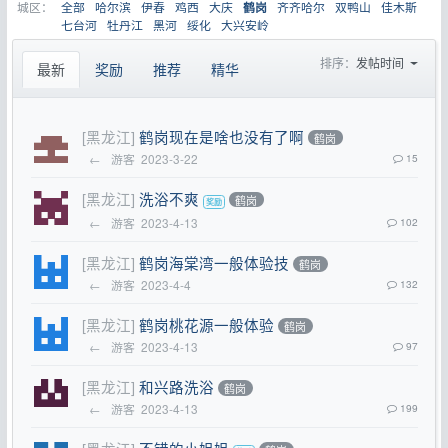
城区：
全部
哈尔滨
伊春
鸡西
大庆
齐齐哈尔
双鸭山
佳木斯
鹤岗
七台河
牡丹江
黑河
绥化
大兴安岭
排序：
发帖时间
最新
奖励
推荐
精华
[黑龙江]
鹤岗现在是啥也没有了啊
鹤岗
←
游客
2023-3-22
15
[黑龙江]
洗浴不爽
鹤岗
←
游客
2023-4-13
102
[黑龙江]
鹤岗海棠湾一般体验技
鹤岗
←
游客
2023-4-4
132
[黑龙江]
鹤岗桃花源一般体验
鹤岗
←
游客
2023-4-13
97
[黑龙江]
和兴路洗浴
鹤岗
←
游客
2023-4-13
199