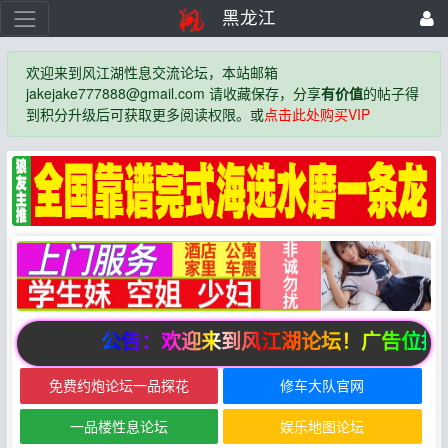
黑龙江
欢迎来到风江湖性息交流论坛，本站邮箱
jakejake777888@gmail.com 请收藏保存，分享
有价值
的帖子得
到积分升级后可获取更多阅读权限。或
点击此处购买VIP
公告：欢迎来到风江湖论坛！广告位招
免费约炮论坛一品探花
修车大队官网
一品楼性息论坛
娱乐地图论坛