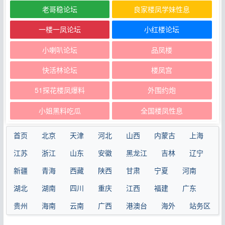
老哥稳论坛
良家楼凤学妹性息
一楼一凤论坛
小红楼论坛
小喇叭论坛
品凤楼
快活林论坛
楼凤宫
51探花楼凤爆料
外围约炮
小姐黑料吃瓜
全国楼凤性息
首页
北京
天津
河北
山西
内蒙古
上海
江苏
浙江
山东
安徽
黑龙江
吉林
辽宁
新疆
青海
西藏
陕西
甘肃
宁夏
河南
湖北
湖南
四川
重庆
江西
福建
广东
贵州
海南
云南
广西
港澳台
海外
站务区