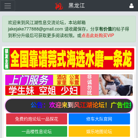
黑龙江
欢迎来到风江湖性息交流论坛，本站邮箱
jakejake777888@gmail.com 请收藏保存，分享
有价值
的帖子得
到积分升级后可获取更多阅读权限。或
点击此处购买VIP
公告：欢迎来到风江湖论坛！广告位招
免费约炮论坛一品探花
修车大队官网
一品楼性息论坛
娱乐地图论坛