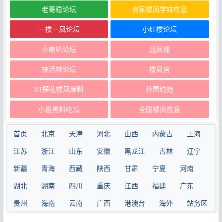
老哥稳论坛
良家楼凤学妹性息
一楼一凤论坛
小红楼论坛
小喇叭论坛
品凤楼
快活林论坛
楼凤宫
51探花楼凤爆料
外围约炮
小姐黑料吃瓜
全国楼凤性息
首页
北京
天津
河北
山西
内蒙古
上海
江苏
浙江
山东
安徽
黑龙江
吉林
辽宁
新疆
青海
西藏
陕西
甘肃
宁夏
河南
湖北
湖南
四川
重庆
江西
福建
广东
贵州
海南
云南
广西
港澳台
海外
站务区