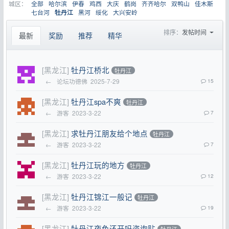
城区：
全部
哈尔滨
伊春
鸡西
大庆
鹤岗
齐齐哈尔
双鸭山
佳木斯
七台河
黑河
绥化
大兴安岭
牡丹江
排序：
发帖时间
最新
奖励
推荐
精华
[黑龙江]
牡丹江桥北
牡丹江
←
论坛功德佛
2025-7-29
15
[黑龙江]
牡丹江spa不爽
牡丹江
←
游客
2023-3-22
7
[黑龙江]
求牡丹江朋友给个地点
牡丹江
←
游客
2023-3-22
7
[黑龙江]
牡丹江玩的地方
牡丹江
←
游客
2023-3-22
12
[黑龙江]
牡丹江锦江一般记
牡丹江
←
游客
2023-3-22
19
[黑龙江]
牡丹江夜色还开吗咨询贴