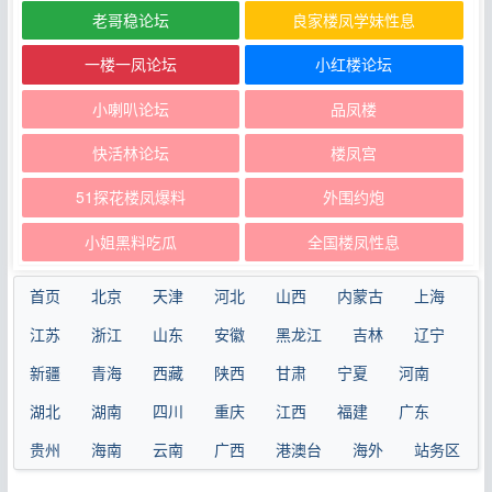
老哥稳论坛
良家楼凤学妹性息
一楼一凤论坛
小红楼论坛
小喇叭论坛
品凤楼
快活林论坛
楼凤宫
51探花楼凤爆料
外围约炮
小姐黑料吃瓜
全国楼凤性息
首页
北京
天津
河北
山西
内蒙古
上海
江苏
浙江
山东
安徽
黑龙江
吉林
辽宁
新疆
青海
西藏
陕西
甘肃
宁夏
河南
湖北
湖南
四川
重庆
江西
福建
广东
贵州
海南
云南
广西
港澳台
海外
站务区