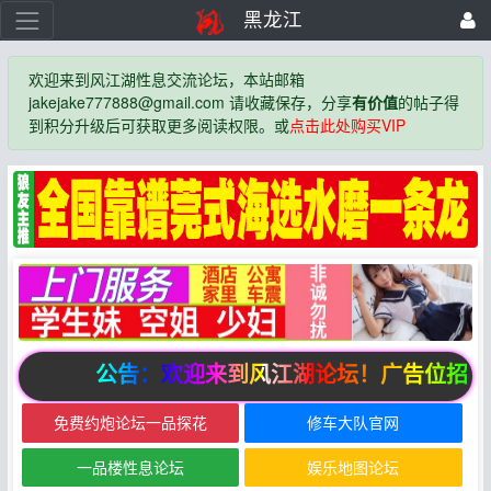
黑龙江
欢迎来到风江湖性息交流论坛，本站邮箱
jakejake777888@gmail.com 请收藏保存，分享
有价值
的帖子得
到积分升级后可获取更多阅读权限。或
点击此处购买VIP
公告：欢迎来到风江湖论坛！广告位招商
免费约炮论坛一品探花
修车大队官网
一品楼性息论坛
娱乐地图论坛