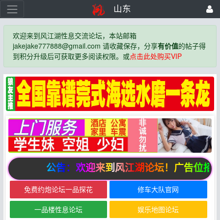
山东
欢迎来到风江湖性息交流论坛，本站邮箱
jakejake777888@gmail.com 请收藏保存，分享
有价值
的帖子得
到积分升级后可获取更多阅读权限。或
点击此处购买VIP
公告：欢迎来到风江湖论坛！广告位招商
免费约炮论坛一品探花
修车大队官网
一品楼性息论坛
娱乐地图论坛