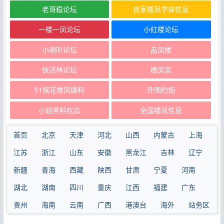
老哥稳论坛
良家楼凤学妹性息
一楼一凤论坛
小红楼论坛
小喇叭论坛
品凤楼
快活林论坛
楼凤宫
51探花楼凤爆料
外围约炮
小姐黑料吃瓜
全国楼凤性息
首页
北京
天津
河北
山西
内蒙古
上海
江苏
浙江
山东
安徽
黑龙江
吉林
辽宁
新疆
青海
西藏
陕西
甘肃
宁夏
河南
湖北
湖南
四川
重庆
江西
福建
广东
贵州
海南
云南
广西
港澳台
海外
站务区