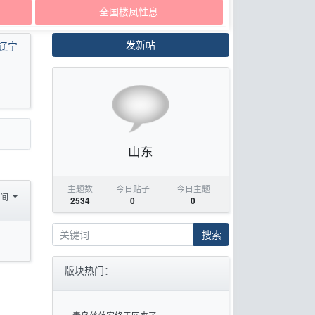
全国楼凤性息
发新帖
辽宁
山东
主题数
今日贴子
今日主题
时间
2534
0
0
搜索
版块热门：