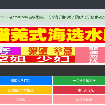
888@gmail.com 请收藏保存，分享
有价值
的帖子得到积分升级后可获
公
修车大队官网
一品楼性息论坛
良家楼凤学妹性息
一楼一凤论坛
品凤楼
快活林论坛