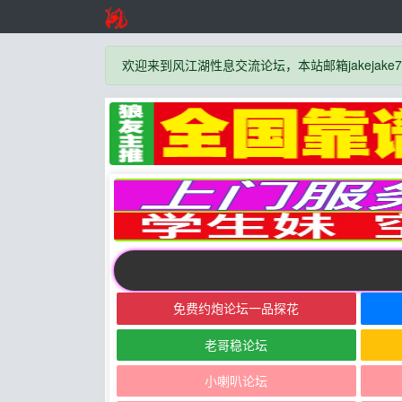
欢迎来到风江湖性息交流论坛，本站邮箱jakejake777
免费约炮论坛一品探花
老哥稳论坛
小喇叭论坛