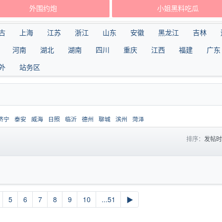
外围约炮
小姐黑料吃瓜
古
上海
江苏
浙江
山东
安徽
黑龙江
吉林
河南
湖北
湖南
四川
重庆
江西
福建
广东
外
站务区
济宁
泰安
威海
日照
临沂
德州
聊城
滨州
菏泽
排序：
发帖
5
6
7
8
9
10
...51
▶