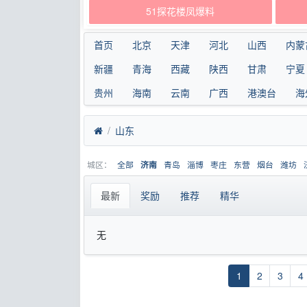
51探花楼凤爆料
首页
北京
天津
河北
山西
内蒙
新疆
青海
西藏
陕西
甘肃
宁夏
贵州
海南
云南
广西
港澳台
海
山东
城区：
全部
青岛
淄博
枣庄
东营
烟台
潍坊
济南
最新
奖励
推荐
精华
无
1
2
3
4