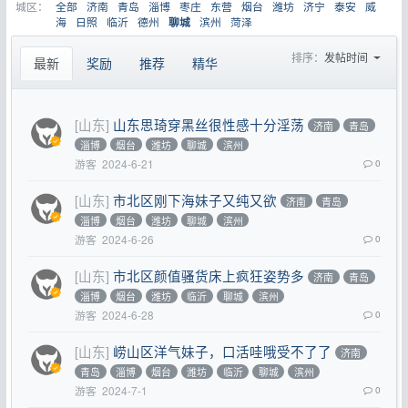
城区：
全部
济南
青岛
淄博
枣庄
东营
烟台
潍坊
济宁
泰安
威
海
日照
临沂
德州
滨州
菏泽
聊城
排序：
发帖时间
最新
奖励
推荐
精华
[山东]
山东思琦穿黑丝很性感十分淫荡
济南
青岛
淄博
烟台
潍坊
聊城
滨州
游客
2024-6-21
0
[山东]
市北区刚下海妹子又纯又欲
济南
青岛
淄博
烟台
潍坊
聊城
滨州
游客
2024-6-26
0
[山东]
市北区颜值骚货床上疯狂姿势多
济南
青岛
淄博
烟台
潍坊
临沂
聊城
滨州
游客
2024-6-28
0
[山东]
崂山区洋气妹子，口活哇哦受不了了
济南
青岛
淄博
烟台
潍坊
临沂
聊城
滨州
游客
2024-7-1
0