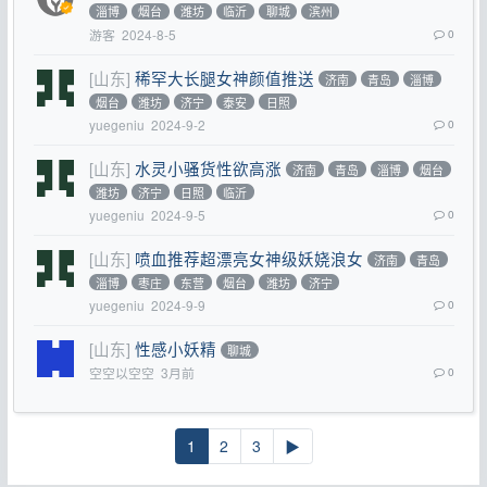
淄博
烟台
潍坊
临沂
聊城
滨州
游客
2024-8-5
0
[山东]
稀罕大长腿女神颜值推送
济南
青岛
淄博
烟台
潍坊
济宁
泰安
日照
yuegeniu
2024-9-2
0
[山东]
水灵小骚货性欲高涨
济南
青岛
淄博
烟台
潍坊
济宁
日照
临沂
yuegeniu
2024-9-5
0
[山东]
喷血推荐超漂亮女神级妖娆浪女
济南
青岛
淄博
枣庄
东营
烟台
潍坊
济宁
yuegeniu
2024-9-9
0
[山东]
性感小妖精
聊城
空空以空空
3月前
0
1
2
3
▶