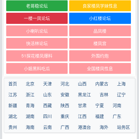
老哥稳论坛
良家楼凤学妹性息
一楼一凤论坛
小红楼论坛
小喇叭论坛
品凤楼
快活林论坛
楼凤宫
51探花楼凤爆料
外围约炮
小姐黑料吃瓜
全国楼凤性息
首页
北京
天津
河北
山西
内蒙古
上海
江苏
浙江
山东
安徽
黑龙江
吉林
辽宁
新疆
青海
西藏
陕西
甘肃
宁夏
河南
湖北
湖南
四川
重庆
江西
福建
广东
贵州
海南
云南
广西
港澳台
海外
站务区