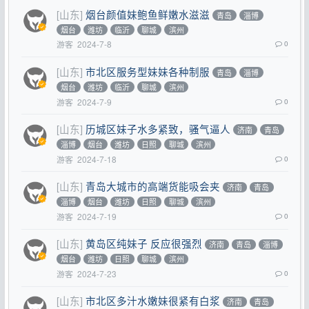
[山东]
烟台颜值妹鲍鱼鲜嫩水滋滋
青岛
淄博
烟台
潍坊
临沂
聊城
滨州
游客
2024-7-8
0
[山东]
市北区服务型妹妹各种制服
青岛
淄博
烟台
潍坊
临沂
聊城
滨州
游客
2024-7-9
0
[山东]
历城区妹子水多紧致，骚气逼人
济南
青岛
淄博
烟台
潍坊
日照
聊城
滨州
游客
2024-7-18
0
[山东]
青岛大城市的高端货能吸会夹
济南
青岛
淄博
烟台
潍坊
日照
聊城
滨州
游客
2024-7-19
0
[山东]
黄岛区纯妹子 反应很强烈
济南
青岛
淄博
烟台
潍坊
日照
聊城
滨州
游客
2024-7-23
0
[山东]
市北区多汁水嫩妹很紧有白浆
济南
青岛