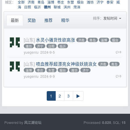
城区：
全部
济南
青岛
淄博
枣庄
东营
烟台
潍坊
济宁
泰安
威
海
日照
临沂
聊城
滨州
菏泽
德州
排序：
发帖时间
最新
奖励
推荐
精华
[山东]
水灵小骚货性欲高涨
济南
青岛
淄博
烟台
潍坊
济宁
日照
临沂
yuegeniu
2024-9-5
0
[山东]
喷血推荐超漂亮女神级妖娆浪女
济南
青岛
淄博
枣庄
东营
烟台
潍坊
济宁
yuegeniu
2024-9-9
0
1
2
3
▶
Powered by
Processed:
, SQL:
风江湖论坛
0.020
15