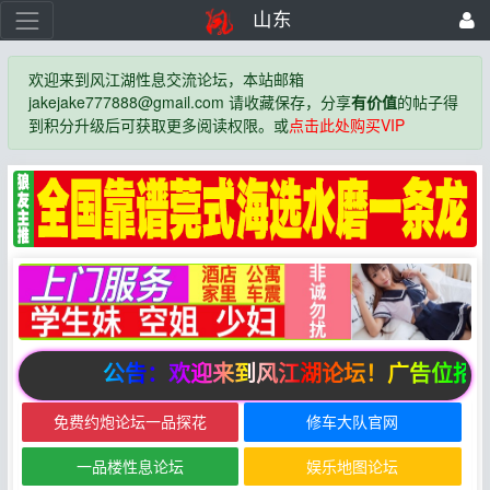
山东
欢迎来到风江湖性息交流论坛，本站邮箱
jakejake777888@gmail.com 请收藏保存，分享
有价值
的帖子得
到积分升级后可获取更多阅读权限。或
点击此处购买VIP
公告：欢迎来到风江湖论坛！广告位招商
免费约炮论坛一品探花
修车大队官网
一品楼性息论坛
娱乐地图论坛