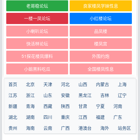
老哥稳论坛
良家楼凤学妹性息
一楼一凤论坛
小红楼论坛
小喇叭论坛
品凤楼
快活林论坛
楼凤宫
51探花楼凤爆料
外围约炮
小姐黑料吃瓜
全国楼凤性息
首页
北京
天津
河北
山西
内蒙古
上海
江苏
浙江
山东
安徽
黑龙江
吉林
辽宁
新疆
青海
西藏
陕西
甘肃
宁夏
河南
湖北
湖南
四川
重庆
江西
福建
广东
贵州
海南
云南
广西
港澳台
海外
站务区