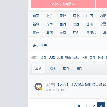
51探花楼凤爆料
首页
北京
天津
河北
山西
内蒙
新疆
青海
西藏
陕西
甘肃
宁夏
贵州
海南
云南
广西
港澳台
海
辽宁
城区：
全部
沈阳
鞍山
抚顺
本溪
盘锦
铁岭
大连
最新
奖励
推荐
精华
[辽宁]
【大连】迷人嫩鸡娇躯欲火难忍
游客
2024-10-30
◀
1
2
3