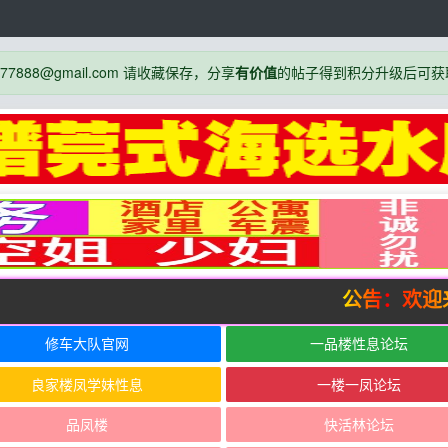
888@gmail.com 请收藏保存，分享
有价值
的帖子得到积分升级后可获
公告：欢迎来
修车大队官网
一品楼性息论坛
良家楼凤学妹性息
一楼一凤论坛
品凤楼
快活林论坛