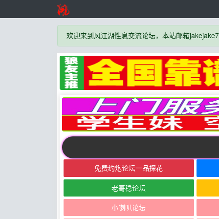
欢迎来到风江湖性息交流论坛，本站邮箱jakejake777
免费约炮论坛一品探花
老哥稳论坛
小喇叭论坛