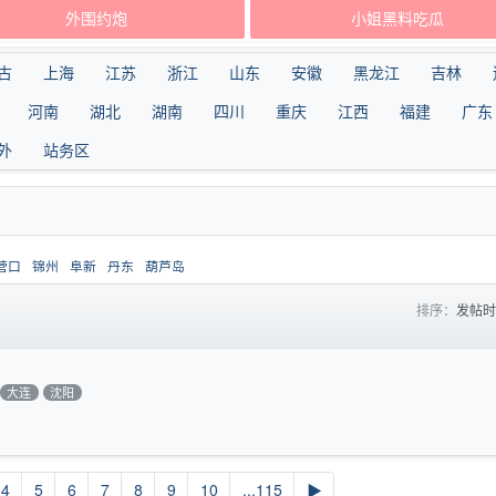
外围约炮
小姐黑料吃瓜
古
上海
江苏
浙江
山东
安徽
黑龙江
吉林
河南
湖北
湖南
四川
重庆
江西
福建
广东
外
站务区
营口
锦州
阜新
丹东
葫芦岛
排序：
发帖
大连
沈阳
4
5
6
7
8
9
10
...115
▶