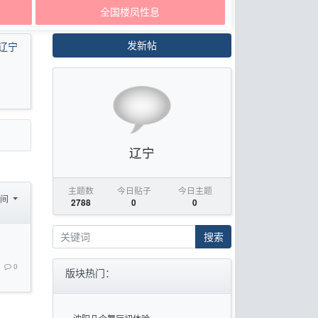
全国楼凤性息
发新帖
辽宁
辽宁
主题数
今日贴子
今日主题
时间
2788
0
0
搜索
0
版块热门：